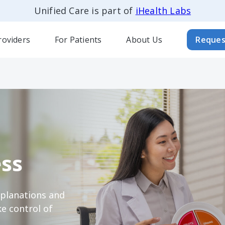
Unified Care is part of
iHealth Labs
roviders
For Patients
About Us
Reques
ss
xplanations and
e control of