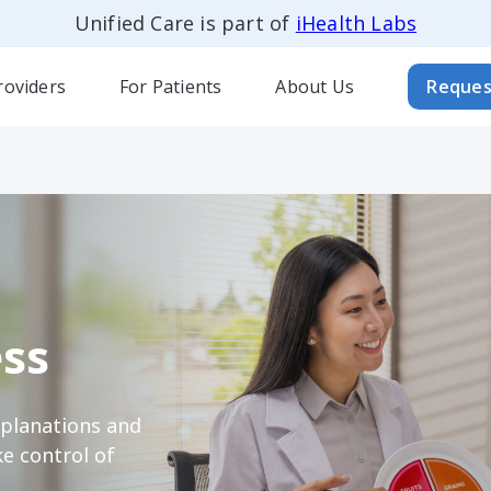
Unified Care is part of
iHealth Labs
roviders
For Patients
About Us
Reques
ss
xplanations and
e control of