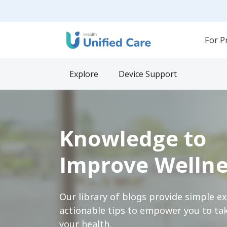
For P
Explore
Device Support
Knowledge to
Improve Wellne
Our library of blogs provide simple e
actionable tips to empower you to tak
your health.