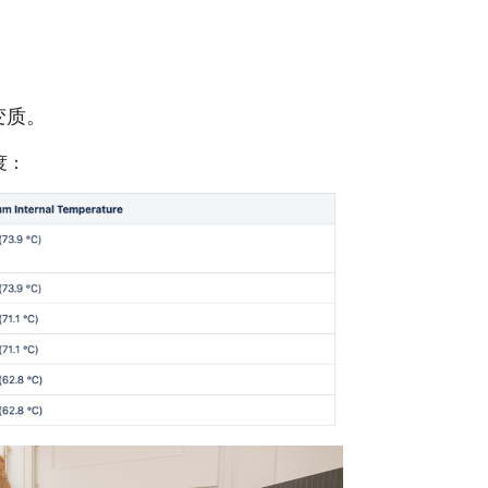
变质。
度：