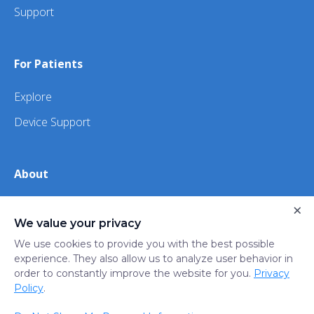
Support
For Patients
Explore
Device Support
About
×
About Us
We value your privacy
iHealth
We use cookies to provide you with the best possible
experience. They also allow us to analyze user behavior in
order to constantly improve the website for you.
Privacy
Privacy
Terms
Trust
Do not sell or share my
Policy
.
Policy
of Use
Center
personal information