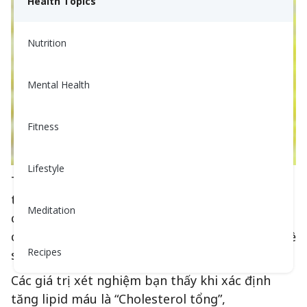
Health Topics
Nutrition
Mental Health
Fitness
Lifestyle
Tăng lipid máu là khi có nồng độ cao chất béo
trong máu. Những chất béo này rất quan trọng
Meditation
cho nhiều chức năng trong cơ thể. Tuy nhiên,
các giá trị bất thường có thể dẫn đến các vấn đề
Recipes
sức khỏe.
Các giá trị xét nghiệm bạn thấy khi xác định
tăng lipid máu là “Cholesterol tổng”,