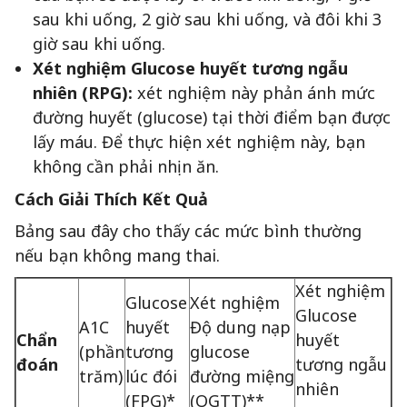
sau khi uống, 2 giờ sau khi uống, và đôi khi 3
giờ sau khi uống.
Xét nghiệm Glucose huyết tương ngẫu
nhiên (RPG):
xét nghiệm này phản ánh mức
đường huyết (glucose) tại thời điểm bạn được
lấy máu. Để thực hiện xét nghiệm này, bạn
không cần phải nhịn ăn.
Cách Giải Thích Kết Quả
Bảng sau đây cho thấy các mức bình thường
nếu bạn không mang thai.
Xét nghiệm
Glucose
Xét nghiệm
Glucose
A1C
huyết
Độ dung nạp
Chẩn
huyết
(phần
tương
glucose
đoán
tương ngẫu
trăm)
lúc đói
đường miệng
nhiên
(FPG)*
(OGTT)**