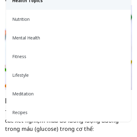
Health Topics
Nutrition
Mental Health
Fitness
Lifestyle
Meditation
Kiểm tra Tiểu Đường Typ 2
Tiểu Đường Typ 2
thường được chẩn đoán
qua
Recipes
các xét nghiệm máu đo lường lượng đường
trong máu (glucose) trong cơ thể: