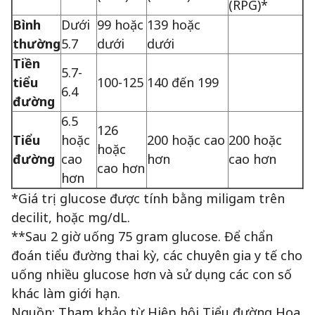
(RPG)*
Bình
Dưới
99 hoặc
139 hoặc
thường
5.7
dưới
dưới
Tiền
5.7-
tiểu
100-125
140 đến 199
6.4
đường
6.5
126
Tiểu
hoặc
200 hoặc cao
200 hoặc
hoặc
đường
cao
hơn
cao hơn
cao hơn
hơn
*Giá trị glucose được tính bằng miligam trên
decilit, hoặc mg/dL.
**Sau 2 giờ uống 75 gram glucose. Để chẩn
đoán tiểu đường thai kỳ, các chuyên gia y tế cho
uống nhiều glucose hơn và sử dụng các con số
khác làm giới hạn.
Nguồn: Tham khảo từ Hiệp hội Tiểu đường Hoa