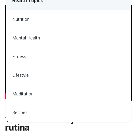
Health Topics
Nutrition
Mental Health
Fitness
Lifestyle
Meditation
Recipes
1. Necesitas un ajuste en tu
rutina