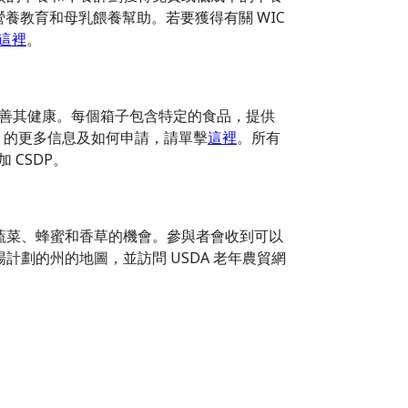
養教育和母乳餵養幫助。若要獲得有關 WIC
這裡
。
改善其健康。每個箱子包含特定的食品，提供
P 的更多信息及如何申請，請單擊
這裡
。所有
 CSDP。
蔬菜、蜂蜜和香草的機會。參與者會收到可以
計劃的州的地圖，並訪問 USDA 老年農貿網