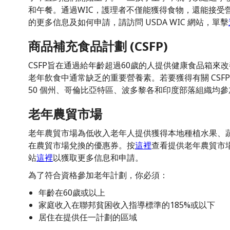
和午餐。通過WIC，護理者不僅能獲得食物，還能接受營
的更多信息及如何申請，請訪問 USDA WIC 網站，單擊
商品補充食品計劃 (CSFP)
CSFP旨在通過給年齡超過60歲的人提供健康食品箱來
老年飲食中通常缺乏的重要營養素。若要獲得有關 CSF
50 個州、哥倫比亞特區、波多黎各和印度部落組織均參加
老年農貿市場
老年農貿市場為低收入老年人提供獲得本地種植水果、
在農貿市場兌換的優惠券。按
這裡
查看提供老年農貿市場
站
這裡
以獲取更多信息和申請。
為了符合資格參加老年計劃，你必須：
年齡在60歲或以上
家庭收入在聯邦貧困收入指導標準的185%或以下
居住在提供任一計劃的區域