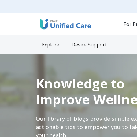
For P
Explore
Device Support
Knowledge to
Improve Wellne
Our library of blogs provide simple e
actionable tips to empower you to tak
your health.