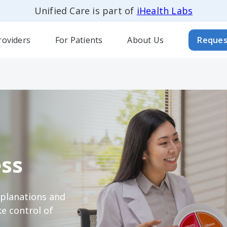
Unified Care is part of
iHealth Labs
roviders
For Patients
About Us
Reques
ss
xplanations and
e control of