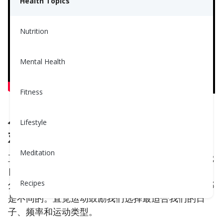
Health Topics
Nutrition
Mental Health
Fitness
什么是直觉运动，以及你为何会喜
Lifestyle
欢它：
Meditation
直觉运动鼓励我们关注身体的需求，以一种当下感觉
良好和正确的方式移动。尽管CDC建议每周进行150
Recipes
分钟的运动，但直觉运动承认每个人的身体和日程都
是不同的。直觉运动鼓励我们选择最适合我们的日
子、频率和运动类型。