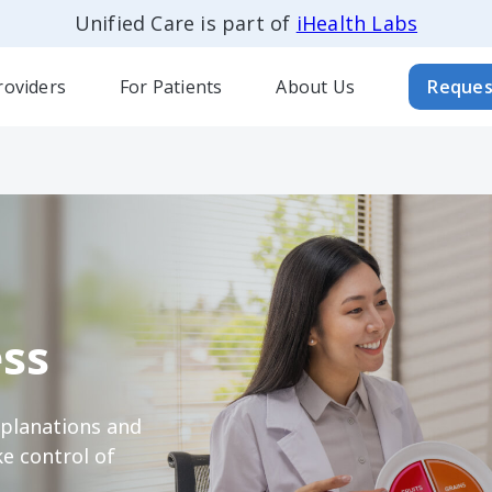
Unified Care is part of
iHealth Labs
roviders
For Patients
About Us
Reques
ss
xplanations and
e control of