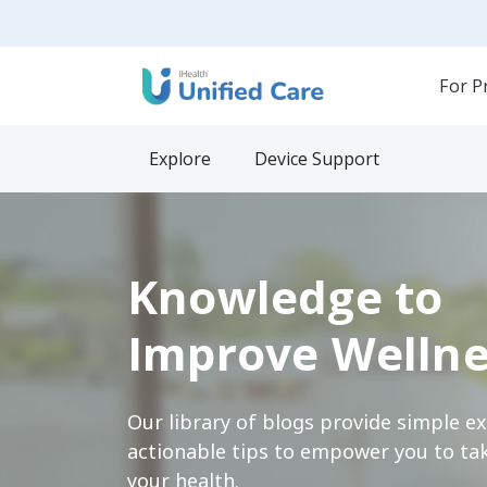
For P
Explore
Device Support
Knowledge to
Improve Wellne
Our library of blogs provide simple e
actionable tips to empower you to tak
your health.