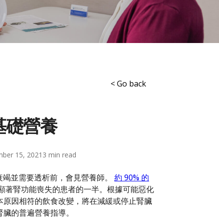
< Go back
基礎營養
ber 15, 2021
3
腎衰竭並需要透析前，會見營養師。
約 90% 的
顯著腎功能喪失的患者的一半。根據可能惡化
本原因相符的飲食改變，將在減緩或停止腎臟
腎臟的普遍營養指導。