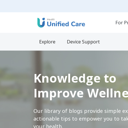
For P
Explore
Device Support
Knowledge to
Improve Wellne
Our library of blogs provide simple e
actionable tips to empower you to tak
your health.