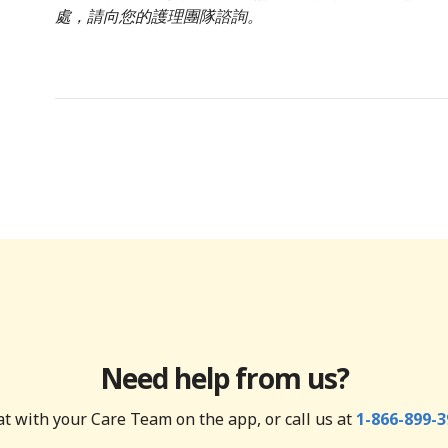
處，請向您的護理團隊諮詢。
Need help from us?
t with your Care Team on the app, or call us at
1-866-899-3