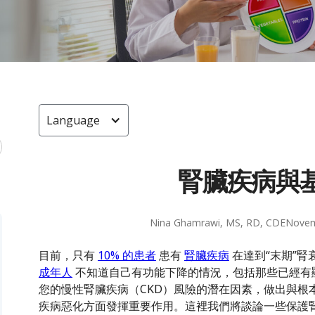
Language
腎臟疾病與
Nina Ghamrawi, MS, RD, CDE
Novem
目前，只有
10% 的患者
患有
腎臟疾病
在達到“末期”
成年人
不知道自己有功能下降的情況，包括那些已經有
您的慢性腎臟疾病（CKD）風險的潛在因素，做出與根
疾病惡化方面發揮重要作用。這裡我們將談論一些保護