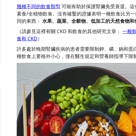
幾種不同的飲食類型
可能有助於保護腎臟免受衰退。這
素食/全植物飲食。沒有確鑿的證據表明一種飲食比另
同的東西：
水果、蔬菜、全穀物、低加工的天然食物和
（請參見這裡有關 CKD 和飲食的其他研究文章：
一般飲
食和 CKD
）
許多處於晚期腎臟疾病的患者需要限制鉀、磷、鈉和蛋
種飲食上要格外小心，僅在醫生規定和營養師指導下限