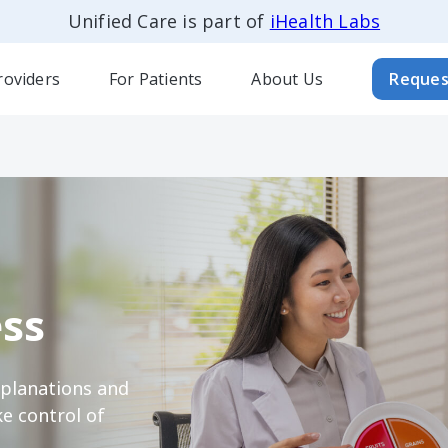
Unified Care is part of
iHealth Labs
roviders
For Patients
About Us
Reques
ss
xplanations and
e control of