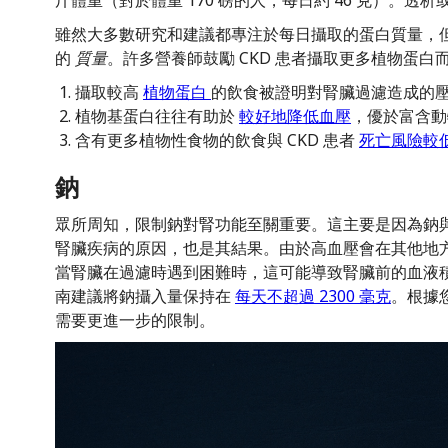
雖然大多數研究和建議都專注於每日攝取的蛋白質量，
的
質量
。許多營養師鼓勵 CKD 患者攝取更多植物蛋
攝取較高
植物蛋白
的飲食被證明對腎臟過濾造成的
植物基蛋白往往有助於
較好地降低血壓
，優於富含動
含有更多植物性食物的飲食與 CKD 患者
死亡風險較
鈉
眾所周知，限制鈉對腎功能至關重要。這主要是因為鈉
腎臟疾病的原因，也是其結果。由於高血壓會在其他地
當腎臟在過濾時遇到困難時，這可能導致腎臟前的血液
南建議將鈉攝入量保持在
每天不超過 2300 毫克
。根據
需要更進一步的限制。