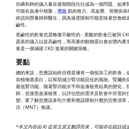
但磷和鉀的攝入量在後期階段往往成為一個問題。如果
可能在血液中積聚，
導致
肌肉無力、高血壓、骨骼疾病
終諮詢營養師和醫生，因為過度限制可能意味著您會錯
鹼性。
更鹼性的飲食也是略微不酸性的 - 更酸的飲食已被與 CK
蔬菜的攝入以提高鹼性，而高量的動物蛋白會在體內產生
食是一個減緩 CKD 進展的關鍵策略。
要點
總的來說，您應該始終目標是擁有一個低加工的飲食，
加植物基蛋白，以幫助減少腎功能惡化的風險。腎臟疾病根
最低腎功能。隨著腎功能水平和血液檢查結果的變化，
師，並接受血液檢查，以評估您的需求及飲食中所需的
變。要了解您應該多吃什麼和應該限制什麼的完整清單
法（MNT）會議。
*本文內容由 AI 從英文原文翻譯而來，可能存在錯誤