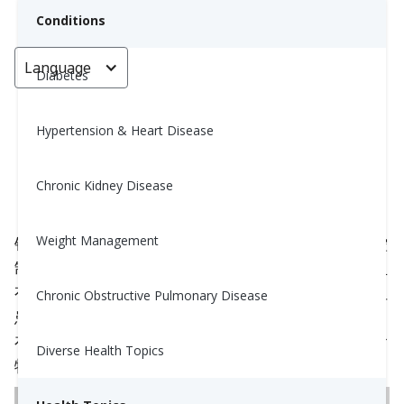
Conditions
Language
< Go back
Diabetes
Hypertension & Heart Disease
肾脏疾病与钾
Chronic Kidney Disease
Anna Sramek, RD
July 25, 2023
3
Weight Management
钾是一种对我们健康至关重要的矿物质。它有助于控
制我们的神经和肌肉，这对我们的心脏很重要，并且
有助于管理我们的
血压
。虽然我们生活中需要钾，但
Chronic Obstructive Pulmonary Disease
患有
慢性肾病 (CKD)
的人需要关注他们的钾摄入量。
在本文中，我们将回顾监测钾的重要性，以及哪些食
Diverse Health Topics
物应该限制以避免高钾水平。