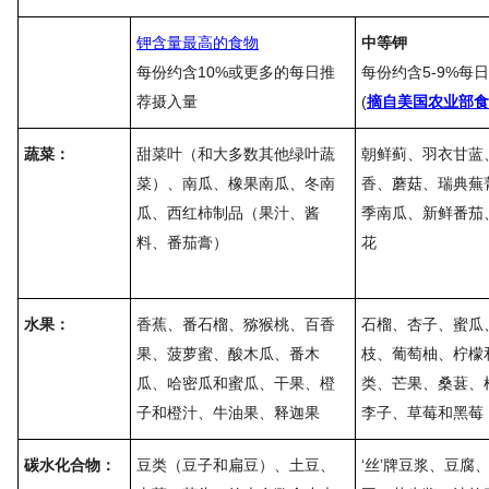
钾含量最高的食物
中等钾
每份约含10%或更多的每日推
每份约含5-9%每
荐摄入量
(
摘自美国农业部食
蔬菜：
甜菜叶（和大多数其他绿叶蔬
朝鲜蓟、羽衣甘蓝
菜）、南瓜、橡果南瓜、冬南
香、蘑菇、瑞典蕪
瓜、西红柿制品（果汁、酱
季南瓜、新鲜番茄
料、番茄膏）
花
水果：
香蕉、番石榴、猕猴桃、百香
石榴、杏子、蜜瓜
果、菠萝蜜、酸木瓜、番木
枝、葡萄柚、柠檬
瓜、哈密瓜和蜜瓜、干果、橙
类、芒果、桑葚、
子和橙汁、牛油果、释迦果
李子、草莓和黑莓
碳水化合物：
豆类（豆子和扁豆）、土豆、
‘丝’牌豆浆、豆腐