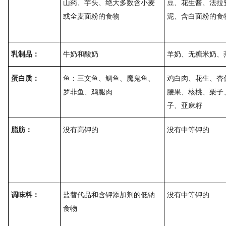
山药、芋头、绝大多数含小麦
豆、花生酱、法拉
或全麦面粉的食物
泥、含白面粉的食
乳制品：
牛奶和酸奶
羊奶、无糖米奶、
蛋白质：
鱼：三文鱼、鲷鱼、魔鬼鱼、
鸡白肉、花生、杏
罗非鱼、鸡腿肉
腰果、核桃、栗子
子、亚麻籽
脂肪：
没有高钾的
没有中等钾的
调味料：
盐替代品和含钾添加剂的低钠
没有中等钾的
食物