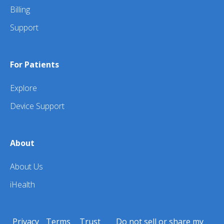
Billing
Support
For Patients
Explore
Device Support
About
About Us
iHealth
Privacy
Terms
Trust
Do not sell or share my