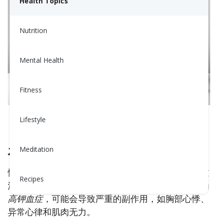
Health Topics
Nutrition
Mental Health
Fitness
Lifestyle
在CKD中监测钾重要吗？
Meditation
慢性肾病患者的肾功能减退，这降低了他们从体内过
Recipes
滤液体和电解质（如钾）的能力。过多的钾，或称为
高钾血症
，可能会导致严重的副作用，如胸部心悸、
异常心律和肌肉无力。