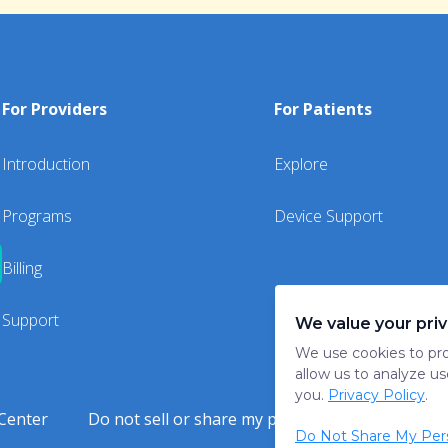
For Providers
For Patients
Introduction
Explore
Programs
Device Support
Billing
Support
We value your pri
We use cookies to pro
allow us to analyze us
you.
Privacy Policy
.
Center
Do not sell or share my personal information
Do Not Share My Pers