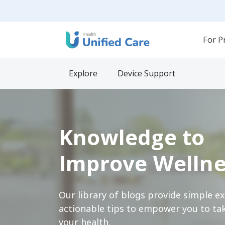
For P
Explore
Device Support
Knowledge to
Improve Wellne
Our library of blogs provide simple e
actionable tips to empower you to tak
your health.