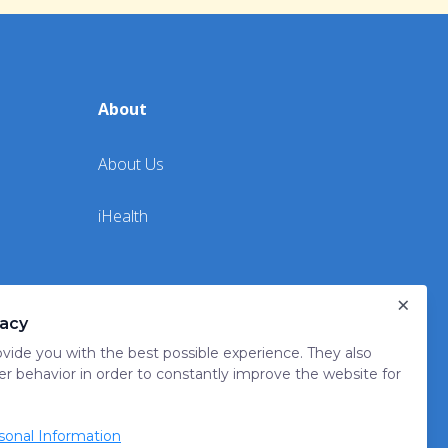
About
About Us
iHealth
×
vacy
vide you with the best possible experience. They also
er behavior in order to constantly improve the website for
onal Information