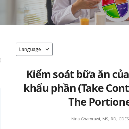
Language
Kiểm soát bữa ăn của
khẩu phần (Take Contr
The Portione
Nina Ghamrawi, MS, RD, CDE
S