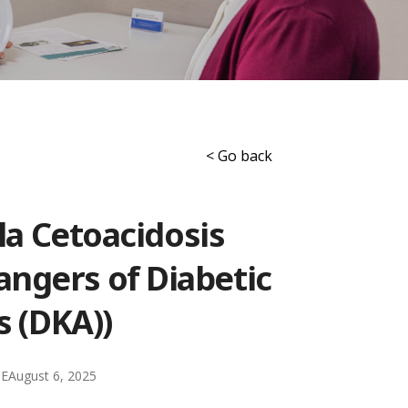
< Go back
 la Cetoacidosis
angers of Diabetic
s (DKA))
DE
August 6, 2025