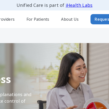
Unified Care is part of
iHealth Labs
roviders
For Patients
About Us
Reques
ss
xplanations and
e control of