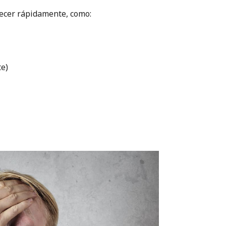
recer rápidamente, como:
te)