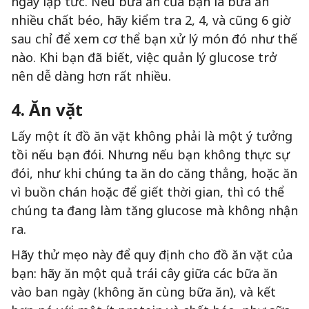
ngay lập tức. Nếu bữa ăn của bạn là bữa ăn
nhiều chất béo, hãy kiểm tra 2, 4, và cũng 6 giờ
sau chỉ để xem cơ thể bạn xử lý món đó như thế
nào. Khi bạn đã biết, việc quản lý glucose trở
nên dễ dàng hơn rất nhiều.
4. Ăn vặt
Lấy một ít đồ ăn vặt không phải là một ý tưởng
tồi nếu bạn đói. Nhưng nếu bạn không thực sự
đói, như khi chúng ta ăn do căng thẳng, hoặc ăn
vì buồn chán hoặc để giết thời gian, thì có thể
chúng ta đang làm tăng glucose mà không nhận
ra.
Hãy thử mẹo này để quy định cho đồ ăn vặt của
bạn: hãy ăn một quả trái cây giữa các bữa ăn
vào ban ngày (không ăn cùng bữa ăn), và kết