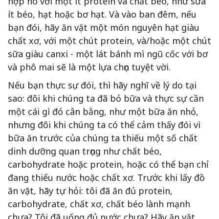
hợp nó với một ít protein và chất béo, như sữa
ít béo, hạt hoặc bơ hạt. Và vào ban đêm, nếu
bạn đói, hãy ăn vặt một món nguyên hạt giàu
chất xơ, với một chút protein, và/hoặc một chút
sữa giàu canxi - một lát bánh mì ngũ cốc với bơ
và phô mai sẽ là một lựa chọn tuyệt vời.
Nếu bạn thực sự đói, thì hãy nghĩ về lý do tại
sao: đôi khi chúng ta đã bỏ bữa và thực sự cần
một cái gì đó cân bằng, như một bữa ăn nhỏ,
nhưng đôi khi chúng ta có thể cảm thấy đói vì
bữa ăn trước của chúng ta thiếu một số chất
dinh dưỡng quan trọng như chất béo,
carbohydrate hoặc protein, hoặc có thể bạn chỉ
đang thiếu nước hoặc chất xơ. Trước khi lấy đồ
ăn vặt, hãy tự hỏi: tôi đã ăn đủ protein,
carbohydrate, chất xơ, chất béo lành mạnh
chưa? Tôi đã uống đủ nước chưa? Hãy ăn vặt