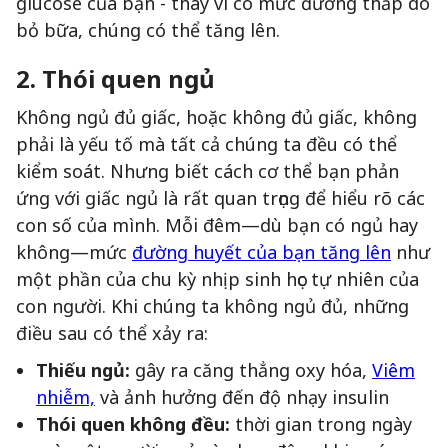
glucose của bạn - thay vì có mức đường thấp do
bỏ bữa, chúng có thể tăng lên.
2. Thói quen ngủ
Không ngủ đủ giấc, hoặc không đủ giấc, không
phải là yếu tố mà tất cả chúng ta đều có thể
kiểm soát. Nhưng biết cách cơ thể bạn phản
ứng với giấc ngủ là rất quan trọng để hiểu rõ các
con số của mình. Mỗi đêm—dù bạn có ngủ hay
không—mức
đường huyết của bạn tăng lên
như
một phần của chu kỳ nhịp sinh học tự nhiên của
con người. Khi chúng ta không ngủ đủ, những
điều sau có thể xảy ra:
Thiếu ngủ:
gây ra căng thẳng oxy hóa,
Viêm
nhiễm,
và ảnh hưởng đến độ nhạy insulin
Thói quen không đều:
thời gian trong ngày