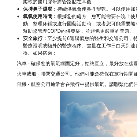
柔軟的醫用膠帶將管路貼在耳後。
保持鼻子濕潤：
持續供氧會使鼻孔變乾。可以使用加
氧氣使用時間：
根據您的處方，您可能需要在晚上使
動、整理床鋪或進行園藝活動時，或者您可能需要隨
幫助您管理COPD的併發症，並避免更嚴重的問題。
安全旅行：
至少提前6週聯繫您的醫生和交通公司，
醫療證明或額外的醫療程序。盡量在工作日白天到達
得。如果搭乘：
汽車 - 確保您的氧氣罐固定好，始終直立，最好放在後
火車或船 - 聯繫交通公司。他們可能會確保在旅行期間
飛機 - 航空公司通常會在飛行中提供氧氣。請聯繫他