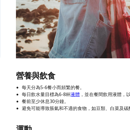
營養與飲食
每天分為5-6餐小而頻繁的餐。
每日飲水量目標為6-8杯
液體
，並在餐間飲用液體，
餐前至少休息30分鐘。
避免可能導致脹氣和不適的食物，如豆類、白菜及碳
運動