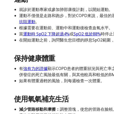
就診於運動專家或參加肺部康復計劃，以開始運動。
運動不僅僅是走路和跑步，對於COPD來說，最佳的
抗阻運動
。
根據需要在運動前、運動中和運動後檢查血氧水平。
當
運動時 SpO2 下降超過4%
或
SpO2 低於88%
時停止
在開始運動之前，詢問醫生您目標的靜息SpO2範圍
保持健康體重
有
強有力的證據
顯示COPD患者的體重狀況與死亡率之間
併發症的死亡風險最低有關，與其他較高和較低的BM
如果有體重過輕的風險，則每週檢查一次體重。
使用氧氣補充生活
減少管路移動和摩擦：
調整滑塊，使您的管路在臉頰