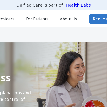
Unified Care is part of
iHealth Labs
roviders
For Patients
About Us
Reques
ss
xplanations and
e control of