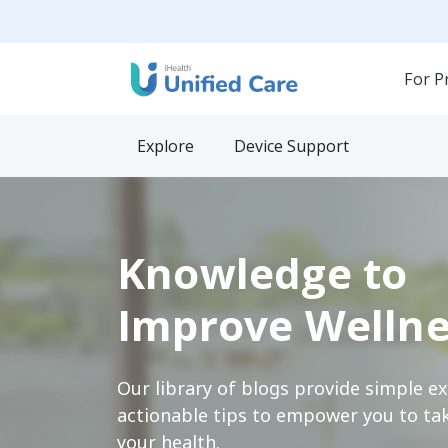
For P
Explore
Device Support
Knowledge to
Improve Wellne
Our library of blogs provide simple e
actionable tips to empower you to tak
your health.