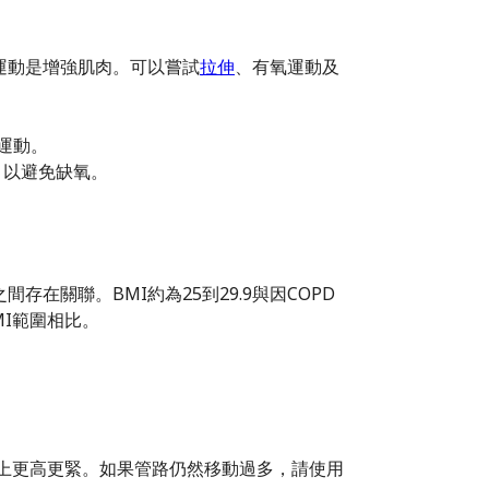
運動是增強肌肉。可以嘗試
拉伸
、有氧運動及
運動。
，以避免缺氧。
存在關聯。BMI約為25到29.9與因COPD
I範圍相比。
上更高更緊。如果管路仍然移動過多，請使用