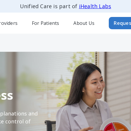
Unified Care is part of
iHealth Labs
roviders
For Patients
About Us
Reques
ss
xplanations and
e control of