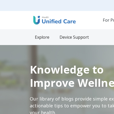
For P
Explore
Device Support
Knowledge to
Improve Wellne
Our library of blogs provide simple e
actionable tips to empower you to tak
your health.