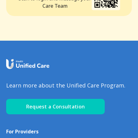
Care Team
Learn more about the Unified Care Program.
Request a Consultation
For Providers