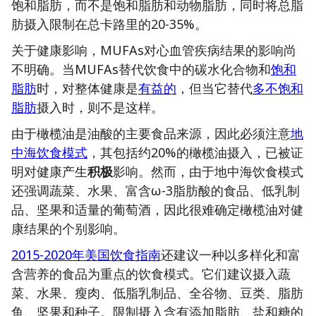
饱和脂肪，而不是饱和脂肪和动物脂肪，同时将总脂
肪摄入限制在总卡路里的20-35%。
关于健康影响，MUFAs对心血管疾病结果的影响尚
不明确。当MUFAs替代饮食中的碳水化合物和
饱和
脂肪
时，对整体健康是
有益的
，但当它替代
多不饱和
脂肪
摄入时，则不是这样。
由于橄榄油是油酸的主要食品来源，因此必须注意
地
中海饮食模式
，其包括约20%的橄榄油摄入，已被证
明对健康产生
积极
影响。然而，由于地中海饮食模式
还强调蔬菜、水果、富含ω-3脂肪酸的食品、低乳制
品、坚果和适量的葡萄酒，因此很难确定橄榄油对健
康结果的个别影响。
2015-2020年美国饮食指南
还建议一种以多样化和富
含营养的食品为重点的饮食模式。它们建议摄入蔬
菜、水果、瘦肉、低脂乳制品、全谷物、豆类、脂肪
鱼、坚果和种子。限制摄入含有添加脂肪、盐和糖的