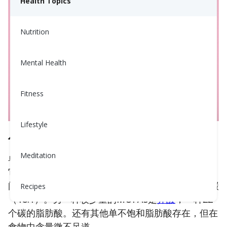
Health Topics
Nutrition
Mental Health
Fitness
Lifestyle
什么是单不饱和脂肪?
Meditation
单不饱和脂肪由单不饱和脂肪酸（MUFAs）组成，
它们含有一个碳
双键
。它们的碳链长度在10到32之
间。最常见的单不饱和脂肪酸是
油酸
，长度为18个碳
Recipes
（18:1）。另一种较少量的MUFAs是
芥酸
，一种22
个碳的脂肪酸。还有其他单不饱和脂肪酸存在，但在
食物中含量微不足道。