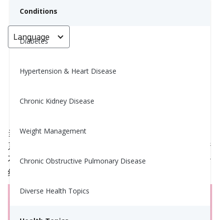
Conditions
Language
< Go back
Diabetes
Hypertension & Heart Disease
单不饱和脂肪与健康
Chronic Kidney Disease
Rida Wali, MS, RD
April 16, 2024
4
Weight Management
当人们想到“脂肪”时，往往会自动将其与“不健康”联
系在一起。然而，脂肪有不同类型，在健康中扮演着
不同的角色，并不是所有脂肪都不好。本文将向您介
Chronic Obstructive Pulmonary Disease
绍单不饱和脂肪及其对健康的影响。
Diverse Health Topics