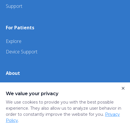
Support
For Patients
Explore
Device Support
About
About Us
×
We value your privacy
iHealth
We use cookies to provide you with the best possible
experience. They also allow us to analyze user behavior in
order to constantly improve the website for you.
Privacy
Privacy
Terms
Trust
Do not sell or share my
Policy
.
Policy
of Use
Center
personal information