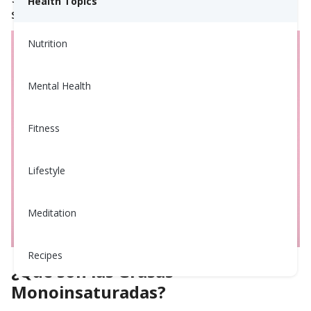
Health Topics
salud.
Nutrition
Mental Health
Fitness
Lifestyle
Meditation
Recipes
¿Qué son las Grasas
Monoinsaturadas?