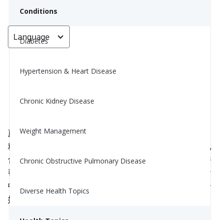
Conditions
Language
< Go back
Diabetes
Hypertension & Heart Disease
蘑菇：最伟大的真菌
Chronic Kidney Disease
Nina Ghamrawi, MS, RD, CDE
April 28, 2024
Weight Management
蘑菇提供了一种自然美味的方式来改善血压、葡萄
糖、体重和整体健康。富含必需营养素和生物活性化
合物，蘑菇可能帮助我们感到饱腹，增强免疫力，并
Chronic Obstructive Pulmonary Disease
帮助我们过上更长寿、抗衰老的生活！但是，您饮食
中的蘑菇种类确实很重要。让我们深入探讨蘑菇的奇
Diverse Health Topics
妙世界，揭示其魔力背后的原因！