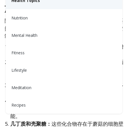
Health Topics
蘑菇的健康益处
Nutrition
除了富含维生素和矿物质，这些超级营养的小真菌还
提供强效抗衰老特性，改善免疫功能，并可能帮助控
制葡萄糖、血压和体重！
Mental Health
β-葡聚糖：
这些多糖以其免疫调节作用而闻名，增
Fitness
强免疫细胞的活性，促进整体免疫功能。
抗氧化剂：
蘑菇富含抗氧化剂，如麦角硫氨酸、硒
和维生素C，帮助对抗氧化压力，降低慢性疾病的
Lifestyle
风险。
多糖：
某些蘑菇中发现的化合物，如灵芝多糖和多
Meditation
糖肽，具备抗炎、抗肿瘤和免疫调节特性。
麦角固醇：
这种维生素D2的前体在阳光照射下可
Recipes
以转化为活性
维生素D
，有助于骨骼健康和免疫功
能。
几丁质和壳聚糖：
这些化合物存在于蘑菇的细胞壁