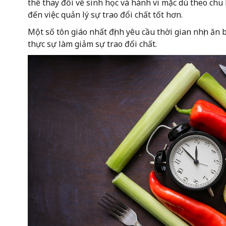
thể thay đổi về sinh học và hành vi mặc dù theo chu 
đến việc quản lý sự trao đổi chất tốt hơn.
Một số tôn giáo nhất định yêu cầu thời gian nhịn ăn b
thực sự làm giảm sự trao đổi chất.