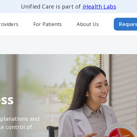
Unified Care is part of
iHealth Labs
roviders
For Patients
About Us
Reques
ss
xplanations and
e control of