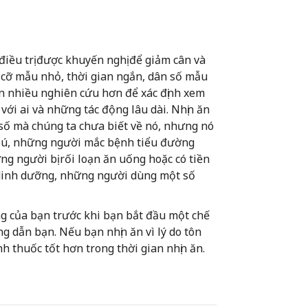
iều trị được khuyến nghị để giảm cân và
i cỡ mẫu nhỏ, thời gian ngắn, dân số mẫu
ần nhiều nghiên cứu hơn để xác định xem
ới ai và những tác động lâu dài. Nhịn ăn
số mà chúng ta chưa biết về nó, nhưng nó
bú, những người mắc bệnh tiểu đường
ng người bị rối loạn ăn uống hoặc có tiền
y dinh dưỡng, những người dùng một số
ng của bạn trước khi bạn bắt đầu một chế
g dẫn bạn. Nếu bạn nhịn ăn vì lý do tôn
nh thuốc tốt hơn trong thời gian nhịn ăn.