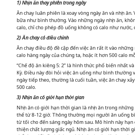
1) Nhịn ăn thay phiên trong ngày
Ăn chay luân phiên là xoay vòng ngày ăn và nhịn ăn
bữa như bình thường. Vào những ngày nhịn ăn, khô
calo, chỉ cho phép đồ uống không có calo như nước, c
2) Ăn chay có điều chỉnh
Ăn chay điều độ đề cập đến việc ăn rất ít vào những
calo hàng ngày của chúng ta, hoặc ít hơn 500 calo mỗ
“Chế độ ăn kiêng 5: 2” là hình thức phổ biến nhất v
Kỳ. Điều này đòi hỏi việc ăn uống như bình thường v
ngày tiếp theo, thường là cuối tuần, việc ăn chay xảy
500 calo.
3) Nhịn ăn có giới hạn thời gian
Nhịn ăn có giới hạn thời gian là nhịn ăn trong những 
thể từ 8-12 giờ. Thông thường mọi người ăn uống bì
từ tối cho đến sáng ngày hôm sau. Mô hình này hạn c
thiện chất lượng giấc ngủ. Nhịn ăn có giới hạn thời 