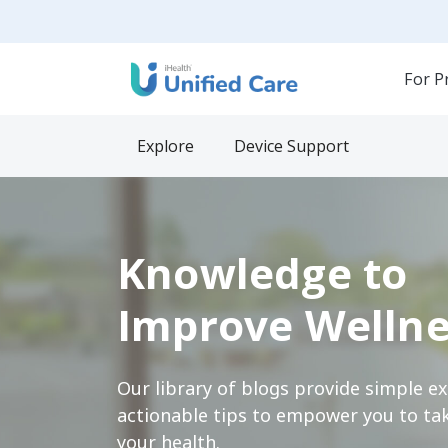
For P
Explore
Device Support
Knowledge to
Improve Wellne
Our library of blogs provide simple e
actionable tips to empower you to tak
your health.