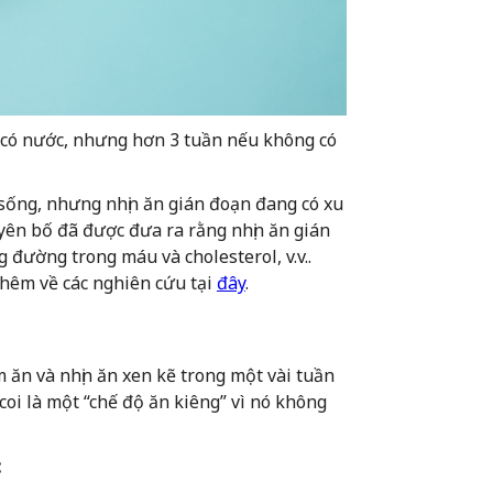
 có nước, nhưng hơn 3 tuần nếu không có
sống, nhưng nhịn ăn gián đoạn đang có xu
yên bố đã được đưa ra rằng nhịn ăn gián
 đường trong máu và cholesterol, v.v..
thêm về các nghiên cứu tại
đây
.
 ăn và nhịn ăn xen kẽ trong một vài tuần
oi là một “chế độ ăn kiêng” vì nó không
: