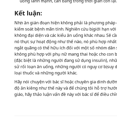
uống lành mạnh, cân bằng trong thời gian còn lại.
Kết luận:
Nhịn ăn gián đoạn hiện không phải là phương pháp đ
kiểm soát bệnh mãn tính. Nghiên cứu bị giới hạn vớ
không đại diện và các kiểu ăn uống khác nhau. Sẽ c
nó thực sự hoạt động như thế nào, nó phù hợp nhất v
ngắt quãng có thể hữu ích đối với một số nhóm dân 
không phù hợp với phụ nữ mang thai hoặc cho con 
(đặc biệt là những người đang sử dụng insulin), nhữ
sử rối loạn ăn uống, những người có nguy cơ bị su
loại thuốc và những người khác.
Hãy nói chuyện với bác sĩ hoặc chuyên gia dinh dưỡ
độ ăn kiêng như thế này và để chúng tôi hỗ trợ hướn
giáo, hãy thảo luận vấn đề này với bác sĩ để điều chỉ