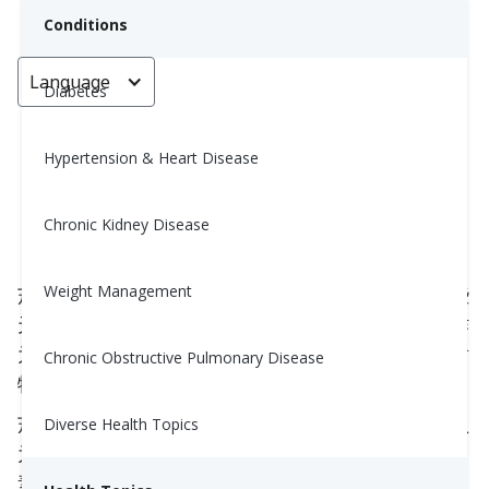
Conditions
Language
< Go back
Diabetes
Hypertension & Heart Disease
茄科植物：炒作还是保健？
Chronic Kidney Disease
Nina Ghamrawi, MS, RD, CDE
March 9, 2024
Weight Management
茄科植物是一个植物类别，特别是那些含有高量某些
天然化合物（称为生物碱）的植物。生物碱是植物作
为对抗草食动物和昆虫的防御机制而产生的次级代谢
Chronic Obstructive Pulmonary Disease
物。
茄科植物包括西红柿、辣椒、茄子和土豆，通常被认
Diverse Health Topics
为是均衡营养饮食的一部分。 它们提供必要的营养
素，包括维生素、矿物质和抗氧化剂。