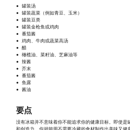
罐装汤
罐装蔬菜（例如青豆、玉米）
罐装豆类
罐装金枪鱼或鸡肉
番茄酱
鸡肉、牛肉或蔬菜高汤
醋
橄榄油、菜籽油、芝麻油等
辣酱
芥末
番茄酱
鱼露
酱油
要点
没有冰箱并不意味着你不能追求你的健康目标。即使是
和创造力，你就能用不需要冷藏的食材制作出美味又健