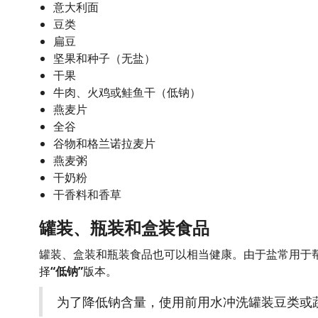
意大利面
豆类
扁豆
坚果和种子（无盐）
干果
牛肉、火鸡或鲑鱼干（低钠）
燕麦片
全谷
谷物和格兰诺拉麦片
燕麦粥
干奶粉
干香料和香草
罐装、瓶装和盒装食品
罐装、盒装和瓶装食品也可以相当健康。由于盐常用于
择
“低钠”
版本。
为了降低钠含量，使用前用水冲洗罐装豆类或