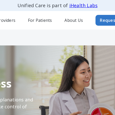
Unified Care is part of
iHealth Labs
roviders
For Patients
About Us
Reques
ss
xplanations and
e control of