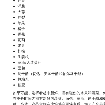
芹菜
洋葱
大蒜
鳄梨
苹果
橘子
香蕉
葡萄
浆果
柠檬
生姜根
黄油/人造黄油
面包
硬干酪（切达、美国干酪和帕尔马干酪）
枫糖浆
糖蜜
如果可能，选择看起来新鲜、没有碰伤的水果和蔬菜。
在更长时间内拥有新鲜的蔬菜。面包、黄油、硬干酪和
藏。当然，这些食物在冰箱外会更快变质。为了安全起