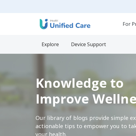
For P
Explore
Device Support
Knowledge to
Improve Wellne
Our library of blogs provide simple e
actionable tips to empower you to tak
your health.