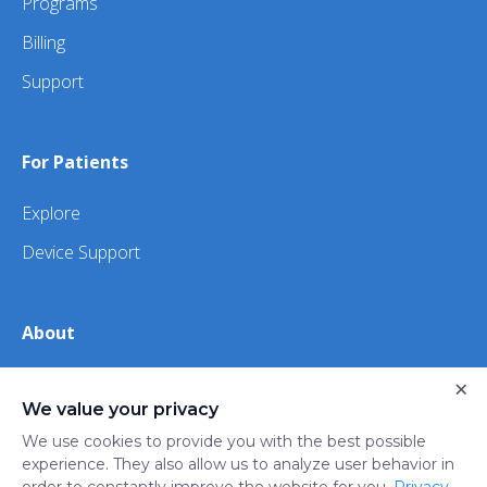
Programs
Billing
Support
For Patients
Explore
Device Support
About
About Us
×
We value your privacy
iHealth
We use cookies to provide you with the best possible
experience. They also allow us to analyze user behavior in