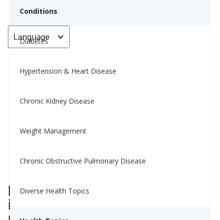
Conditions
Language
< Go back
Diabetes
Hypertension & Heart Disease
¿No bajas de peso? Quizás
necesites más proteínas de las
Chronic Kidney Disease
que crees.
Weight Management
Yiwen Lu, MS, RD
May 24, 2025
Chronic Obstructive Pulmonary Disease
Por qué la proteína es
Diverse Health Topics
importante para la pérdida de
peso