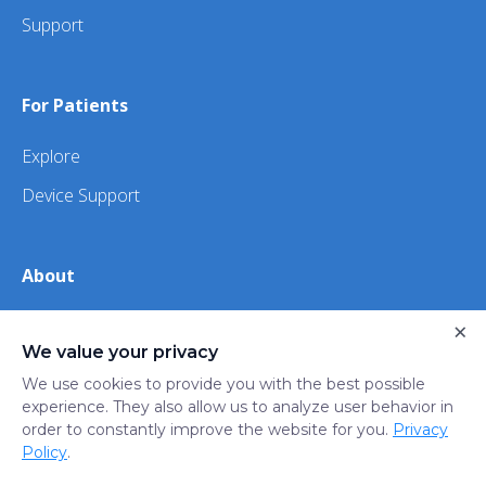
Support
For Patients
Explore
Device Support
About
About Us
×
We value your privacy
iHealth
We use cookies to provide you with the best possible
experience. They also allow us to analyze user behavior in
order to constantly improve the website for you.
Privacy
Privacy
Terms
Trust
Do not sell or share my
Policy
.
Policy
of Use
Center
personal information