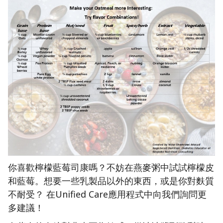
你喜歡檸檬藍莓司康嗎？不妨在燕麥粥中試試檸檬皮
和藍莓。想要一些乳製品以外的東西，或是你對麩質
不耐受？ 在Unified Care應用程式中向我們詢問更
多建議！