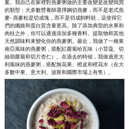
案。我自己在家裡對燕麥粥做的主要改變是改變我買
的類型：大多數營養師選擇鋼切燕麥，而不是老式燕
麥- 燕麥粒是切成塊，而不是切成飼料狀，這使得它
們的纖維和蛋白質含量更高。除了添加典型的水果和
肉桂之外，你可以通過添加多種香料、提取物和其他
天然調味料來變化你的燕麥粥。最近，我做了一種東
南亞風味的燕麥粥，搭配紅蘿蔔哈瓦味（小荳蔻、切
絲胡蘿蔔和切片杏仁）。在過去的時候，我做過意大
利風味的燕麥粥，搭配無花果、橙皮和橙花水（在大
多數中東、意大利、波斯和國際市場上有售）。