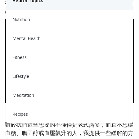
Health Topics
葡萄糖會非常迅速地上升，尤其是當這餐成為完全的
碳水化合物且數量很多時。
Nutrition
Mental Health
Fitness
Lifestyle
Meditation
注意像這樣的早餐 - 牛奶和豆漿都會提高血糖。與水果和燕麥粒結
Recipes
合時，你的葡萄糖可能會急劇上升。
對於我們這些想要的不僅僅是老式燕麥，而且不想讓
血糖、膽固醇或血壓飆升的人，我提供一些緩解的方