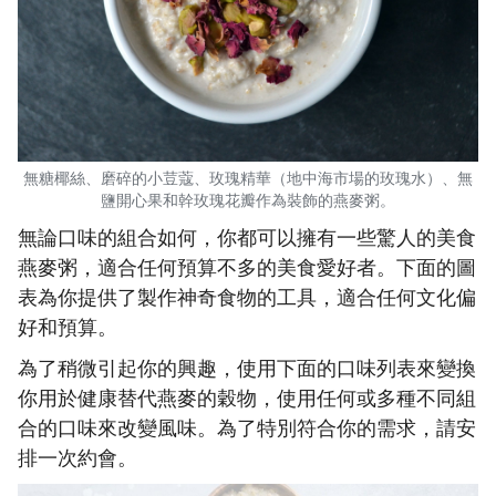
無糖椰絲、磨碎的小荳蔻、玫瑰精華（地中海市場的玫瑰水）、無
鹽開心果和幹玫瑰花瓣作為裝飾的燕麥粥。
無論口味的組合如何，你都可以擁有一些驚人的美食
燕麥粥，適合任何預算不多的美食愛好者。下面的圖
表為你提供了製作神奇食物的工具，適合任何文化偏
好和預算。
為了稍微引起你的興趣，使用下面的口味列表來變換
你用於健康替代燕麥的穀物，使用任何或多種不同組
合的口味來改變風味。為了特別符合你的需求，請安
排一次約會。