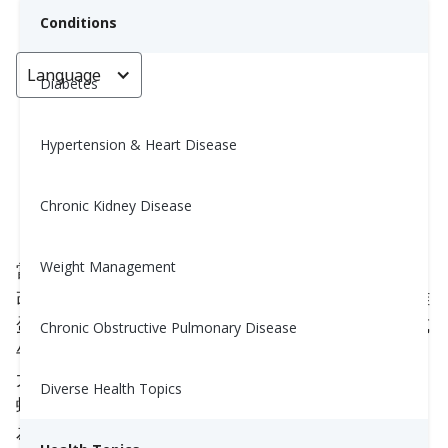
Conditions
Language
< Go back
Diabetes
Hypertension & Heart Disease
傳統燕麥片不再那麼老舊了
Chronic Kidney Disease
Nina Ghamrawi, MS, RD, CDE
October 18, 2023
3
Weight Management
當一個人的血糖或膽固醇偏高時，他/她首先想到的
改變之一就是早餐。人們常做的改變是告別穀物、雞
蛋和培根，開始吃燕麥粥。普通的水煮燕麥，在水或
Chronic Obstructive Pulmonary Disease
牛奶中。每天都這樣。對於那些喜歡這樣的人來說，
太好了！這省了你不少工夫。有時我們試著用水果、
Diverse Health Topics
蜂蜜或牛奶來裝飾我們的燕麥。這可能是危險的，因
為這三種東西都會提高你的血糖，當與牛奶結合時，