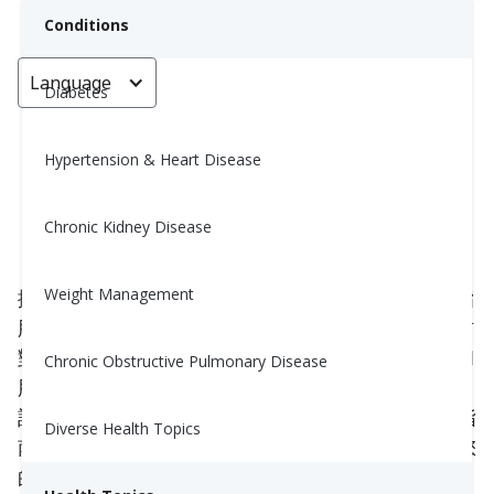
Conditions
Language
< Go back
Diabetes
Hypertension & Heart Disease
多元不飽和脂肪酸與健康
Chronic Kidney Disease
Anna Sramek, RD
August 20, 2023
4
Weight Management
攝取脂肪對我們的健康至關重要。我們知道像反式脂
肪和
飽和脂肪
這類脂肪應加以限制。然而，哪些脂肪
對我們有益呢？在這篇文章中，我們將討論多不飽和
Chronic Obstructive Pulmonary Disease
脂肪酸（PUFAs）。我們將介紹PUFAs是什麼、應
該攝取哪些PUFAs以及哪些食物是最佳來源。這份指
Diverse Health Topics
南將幫助您開始在飲食中增加更多PUFAs，以改善您
的健康！