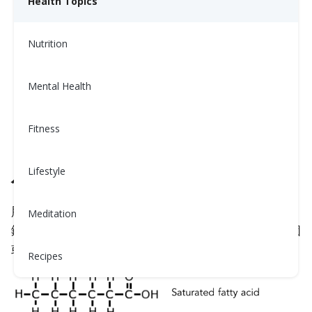
Health Topics
Nutrition
Mental Health
Fitness
Lifestyle
什麼是PUFAs？
脂肪分子是由脂肪酸鏈構成的。如果鏈中有1個雙
Meditation
鍵，那麼它就是
單不飽和脂肪酸
。PUFAs是含有兩個
或更多雙鍵的脂肪分子。
Recipes