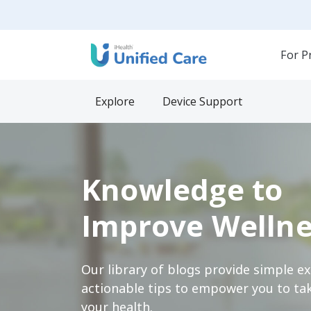
For P
Explore
Device Support
Knowledge to
Improve Wellne
Our library of blogs provide simple e
actionable tips to empower you to tak
your health.