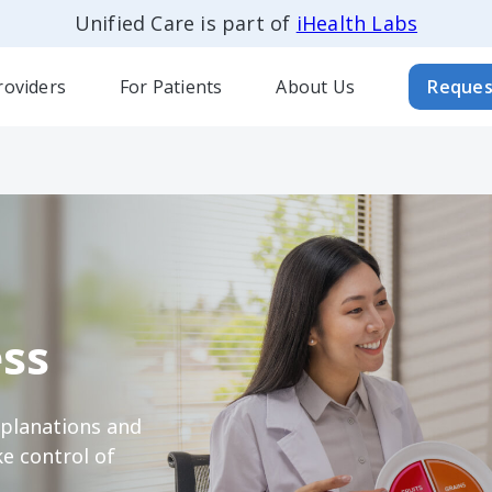
Unified Care is part of
iHealth Labs
roviders
For Patients
About Us
Reques
ss
xplanations and
e control of