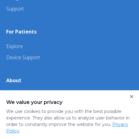
Support
For Patients
Explore
Device Support
About
×
About Us
We value your privacy
iHealth
We use cookies to provide you with the best possible
experience. They also allow us to analyze user behavior in
order to constantly improve the website for you.
Privacy
Privacy
Terms
Trust
Do not sell or share my
Policy
.
Policy
of Use
Center
personal information