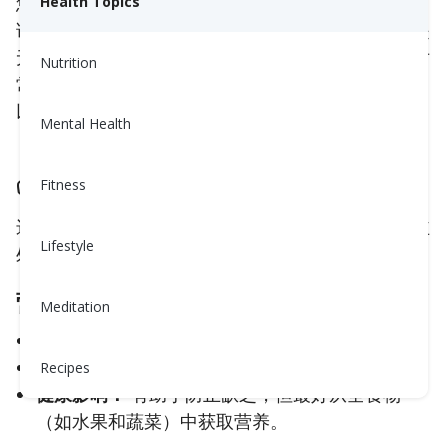
您可以在食品包装的
成分部分
找到食品添加剂列表，
Health Topics
该部分在食品的
营养成分标签
下。虽然一些添加剂是
无害的，但其他一些可能会带来健康风险。这里是对
Nutrition
常见食品添加剂的简单分类——好的、值得质疑的，
以及您可能想要避免的。
Mental Health
✅ 通常安全的添加剂
Fitness
这些添加剂在适量食用时通常是安全的，常常具有益
Lifestyle
处：
营养素
Meditation
目的：
提高营养
示例：
碘盐中的碘，强化面粉中的B族维生素
Recipes
健康影响：
有助于防止缺乏，但最好从全食物
（如水果和蔬菜）中获取营养。