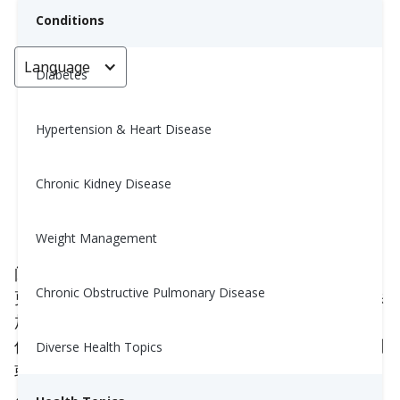
Conditions
Language
< Go back
Diabetes
Hypertension & Heart Disease
食品标签上的危险信号：为了更健
康，应该避免哪些食品？
Chronic Kidney Disease
Mai Wagner, HC
Weight Management
April 17, 2025
阅读食品标签可能会让人感到不知所措，但这是做出
Chronic Obstructive Pulmonary Disease
更健康选择的最佳方式之一。许多加工食品都含有添
加剂（添加到食品中的物质），以改善风味、质地、
保质期和外观。这可能包括防腐剂、着色剂、调味剂
Diverse Health Topics
或甜味剂等。