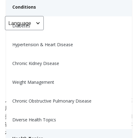
Conditions
Language
< Go back
Diabetes
Hypertension & Heart Disease
人造甜味剂：到底有多甜 (The
Hidden Risks of Sugar
Chronic Kidney Disease
Substitutes )
Weight Management
March 14, 2025
几乎没有人不爱甜食，但是当我们开始注意体重和健
Chronic Obstructive Pulmonary Disease
康时，我们走过卖糖果的货架时就要面对艰难的抉
择。那里有各种各样的糖果，甚至有给糖尿病患者和
Diverse Health Topics
试图减肥的人准备的代糖。但是围绕人造糖和代糖存
在着很多争议……我还可以吃充满了糖的糖果吗？我