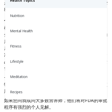
Health Topics
是否应该选择含有比糖更甜的甜菊糖的蛋白粉？这些
糖中的一部分和癌症有关吗？如何弄清楚它们呢？
Nutrition
人造甜味剂是安全的吗？
根据法律要求，FDA必须对所有新的食品添加剂的安
Mental Health
全性进行审查，然后才能投放市场。当公司研发新物
质并开始对其进行测试时，这个过程就开始了。然
Fitness
后，该公司向FDA提交食品添加剂申请，以寻求批
准。FDA审核了公司提交的所有科学证据，以确保产
品可安全用于预期用途。但是，FDA通常不会对这些
Lifestyle
食品进行自己的独立测试。
Meditation
一种例外的情况是“通常被认为是安全的”（GRAS）
物质，这种物质通常被有资质的专家认为在预期的使
用条件下是安全的，并且免于食品添加剂批准程序。
Recipes
如果您问我或问大多数营养师，他们将对FDA的审批
程序有强烈的个人见解。