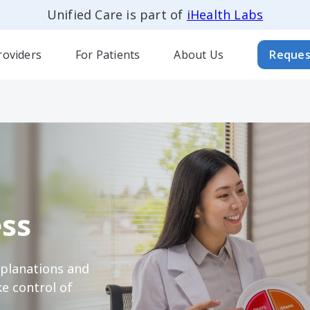
Unified Care is part of
iHealth Labs
roviders
For Patients
About Us
Reques
ss
xplanations and
e control of