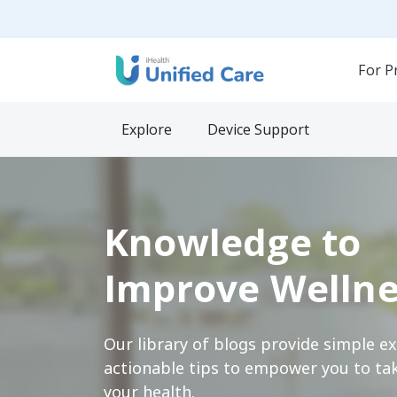
For P
Explore
Device Support
Knowledge to
Improve Wellne
Our library of blogs provide simple e
actionable tips to empower you to tak
your health.