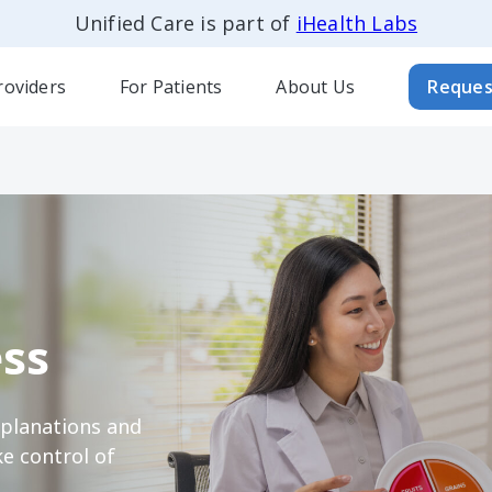
Unified Care is part of
iHealth Labs
roviders
For Patients
About Us
Reques
ss
xplanations and
e control of