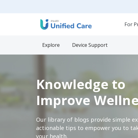
For P
Explore
Device Support
Knowledge to
Improve Wellne
Our library of blogs provide simple e
actionable tips to empower you to tak
your health.