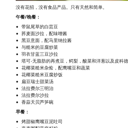
没有花招，没有食品产品。只有天然和简单。
午餐/晚餐：
带鼠尾草的白芸豆
荞麦面沙拉，配味噌酱
黑豆意面，配马里纳拉酱
与糙米的豆腐炒菜
羽衣甘蓝三豆沙拉
塔可-无脂肪的再煮豆，鳄梨，酸菜和洋葱以及皮科
花椰菜糙米杂烩，配鹰嘴豆和蔬菜
花椰菜糙米豆腐炒饭
扁豆瑞士甜菜汤
法拉费尔三明治
法拉费尔沙拉
香蒜天贝芦笋碗
早餐：
烤甜椒鹰嘴豆泥吐司