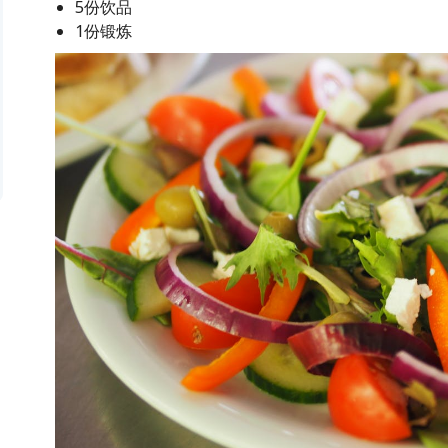
5份饮品
1份锻炼