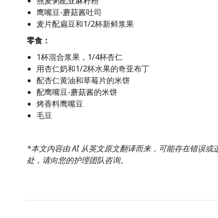
燕麦粥配亚麻籽粉
鹰嘴豆-蘑菇酱吐司
麦片配扁豆和1/2杯新鲜浆果
零食：
1杯混合浆果，1/4杯杏仁
用杏仁奶和1/2杯水果的奇亚布丁
配杏仁黄油和草莓片的米饼
配鹰嘴豆-蘑菇酱的米饼
烤香料鹰嘴豆
毛豆
*本文内容由 AI 从英文原文翻译而来，可能存在错误
处，请向您的护理团队咨询。