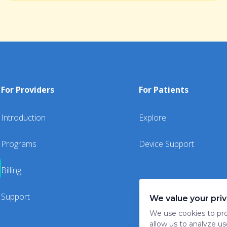
For Providers
For Patients
Introduction
Explore
Programs
Device Support
Billing
Support
We value your pri
We use cookies to pro
allow us to analyze us