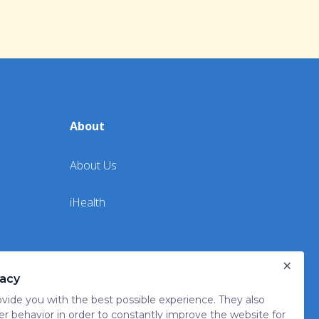
About
About Us
iHealth
×
vacy
vide you with the best possible experience. They also
er behavior in order to constantly improve the website for