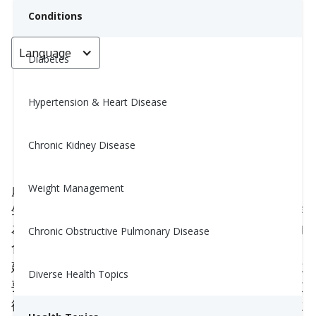
Conditions
Language
< Go back
Diabetes
Hypertension & Heart Disease
舒緩腸胃不適：清淡飲食法
Chronic Kidney Disease
Yiwen Lu, MS, RD
October 14, 2023
Weight Management
處理不適的胃部問題，如腹瀉，確實會打亂你的日常
生活並讓你感到相當不舒服。然而，清淡飲食可以作
為救濟的良方。這種飲食方法包含對你的胃部友好的
Chronic Obstructive Pulmonary Disease
食物——它們柔軟、不太辛辣且低纖維。另一方面，
建議避免高纖維和高脂肪的食物。這個飲食計劃的主
Diverse Health Topics
要目標是讓你的消化系統得到休息，並促進平穩的恢
復過程。在本文中，我們將討論何時考慮嘗試清淡飲