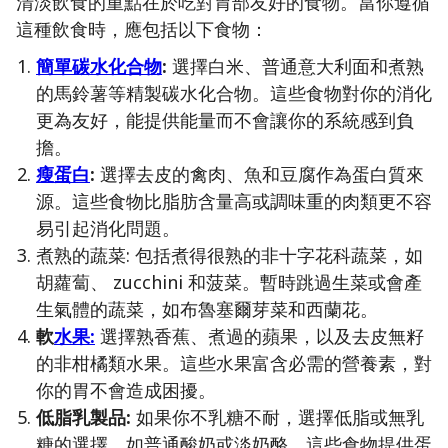
清淡飲食的重點在於吃對胃部友好的食物。當你遵循
這種飲食時，應包括以下食物：
簡單碳水化合物
:
選擇白米、普通意大利面和煮熟
的馬鈴薯等精製碳水化合物。這些食物對你的消化
更為友好，能提供能量而不會讓你的系統感到負
擔。
瘦蛋白
:
選擇去皮的禽肉、魚和豆腐作為蛋白質來
源。這些食物比脂肪含量高或調味重的肉類更不容
易引起消化問題。
煮熟的蔬菜: 包括煮得很熟的非十字花科蔬菜，如
胡蘿蔔、 zucchini 和菠菜。暫時跳過生菜或會產
生氣體的蔬菜，如布魯塞爾芽菜和西蘭花。
軟
水果:
選擇熟香蕉、煮過的蘋果，以及去皮無籽
的非柑橘類水果。這些水果富含必需的營養素，對
你的胃不會造成困擾。
低脂乳製品:
如果你不乳糖不耐，選擇低脂或無乳
糖的選擇，如普通酸奶或淡奶酪。這些食物提供蛋