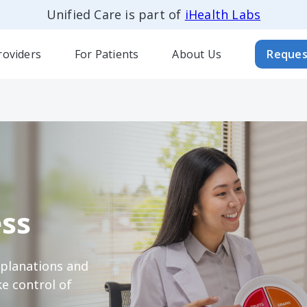
Unified Care is part of
iHealth Labs
roviders
For Patients
About Us
Reques
ss
xplanations and
e control of