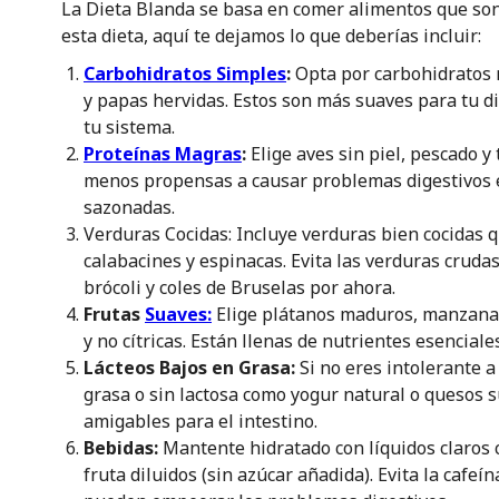
La Dieta Blanda se basa en comer alimentos que son
esta dieta, aquí te dejamos lo que deberías incluir:
Carbohidratos Simples
:
Opta por carbohidratos 
y papas hervidas. Estos son más suaves para tu d
tu sistema.
Proteínas Magras
:
Elige aves sin piel, pescado y
menos propensas a causar problemas digestivos 
sazonadas.
Verduras Cocidas: Incluye verduras bien cocidas 
calabacines y espinacas. Evita las verduras cruda
brócoli y coles de Bruselas por ahora.
Frutas
Suaves:
Elige plátanos maduros, manzanas 
y no cítricas. Están llenas de nutrientes esenciale
Lácteos Bajos en Grasa:
Si no eres intolerante a
grasa o sin lactosa como yogur natural o quesos s
amigables para el intestino.
Bebidas:
Mantente hidratado con líquidos claros 
fruta diluidos (sin azúcar añadida). Evita la cafeí