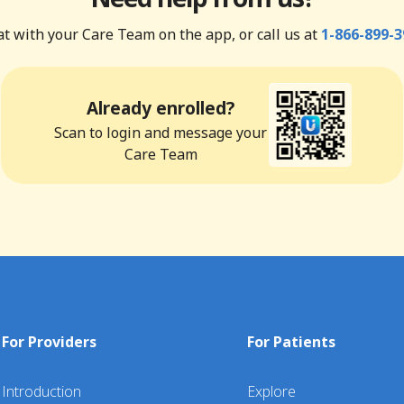
t with your Care Team on the app, or call us at
1-866-899-3
Already enrolled?
Scan to login and message your
Care Team
For Providers
For Patients
Introduction
Explore