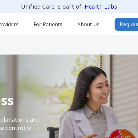
Unified Care is part of
iHealth Labs
roviders
For Patients
About Us
Reques
ss
xplanations and
e control of