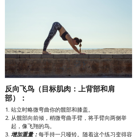
反向飞鸟（目标肌肉：上背部和肩
部）：
站立时略微弯曲你的髋部和膝盖。
从髋部向前倾，稍微弯曲手臂，将手臂向两侧举
起，像飞翔的鸟。
增加重量：
每手持一只哑铃。随着这个练习变得容