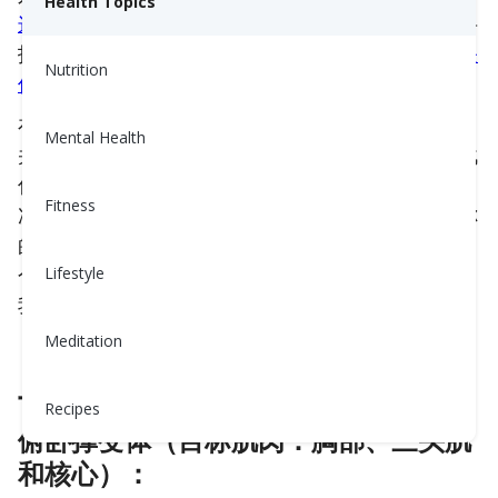
Health Topics
这篇文章
，获取一些很棒的入门技巧。如果你正在寻
找简单的等长收缩练习开始，我们这里也有提供
相关
Nutrition
信息
.
在这篇文章中，我将向你展示 8 个全身锻炼的练习，
Mental Health
并提供增加额外重量的建议。记住，成长来自于挑战
你的能力。当你不断提高时，选择一个让最后 2 到 3
Fitness
次重复变得具有挑战性的重量，同时当然不要影响你
的姿势。如果感觉太简单，增加更多的重量。选择 5
个练习，目标是每个练习 3 组，每组 8 到 12 次。让
Lifestyle
我们开始吧！或者将这篇文章保存以备以后使用！
Meditation
上半身练习：
Recipes
俯卧撑变体（目标肌肉：胸部、三头肌
和核心）：