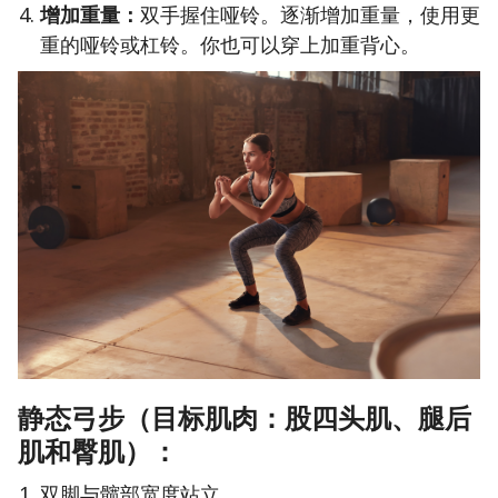
增加重量：
双手握住哑铃。逐渐增加重量，使用更
重的哑铃或杠铃。你也可以穿上加重背心。
静态弓步（目标肌肉：股四头肌、腿后
肌和臀肌）：
双脚与髋部宽度站立。