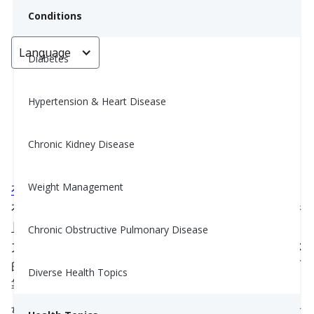
Conditions
Language
< Go back
Diabetes
Hypertension & Heart Disease
力量训练：8 个动作打造全身力量
Chronic Kidney Disease
Yiwen Lu, MS, RD
August 27, 2024
Weight Management
有氧运动
如跑步、游泳和骑自行车对你的健康非常
有益。它们对你的心脏有奇妙的效果，增强耐力，并
且通过燃烧卡路里帮助你管理体重。但，嘿，别忘了
Chronic Obstructive Pulmonary Disease
力量训练的重要性。它是加速新陈代谢的秘诀。在你
的健身计划中结合有氧和力量训练，你就有了一种可
Diverse Health Topics
靠的配方，来实现健康平衡的生活。
如果你是力量训练的新手，不用担心！你可以先查看