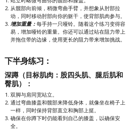
站立时略微弯曲你的髋部和膝盖。
从髋部向前倾，稍微弯曲手臂，并想象从肘部拉
动，同时移动肘部向你的躯干，使背部肌肉参与。
增加重量：
每手持一只哑铃。随着这个练习变得容
易，增加哑铃的重量。你还可以通过站在阻力带上
并拖住带的边缘，使用更长的阻力带来增加挑战。
下半身练习：
深蹲（目标肌肉：股四头肌、腿后肌和
臀肌）：
双脚与肩同宽站立。
通过弯曲膝盖和髋部来降低身体，就像坐在椅子上
一样，同时保持背部直立和胸部上挺。
确保在你蹲下时仍能看到自己的膝盖，以确保安
全。