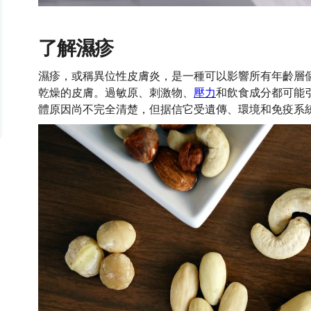
了解濕疹
濕疹，或稱異位性皮膚炎，是一種可以影響所有年齡層
乾燥的皮膚。過敏原、刺激物、
壓力
和飲食成分都可能
體原因尚不完全清楚，但据信它受遺傳、環境和免疫系