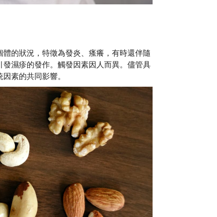
個體的狀況，特徵為發炎、瘙癢，有時還伴隨
引發濕疹的發作。觸發因素因人而異。儘管具
統因素的共同影響。