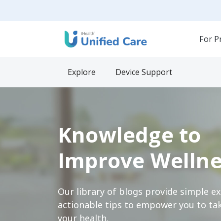
For P
Explore
Device Support
Knowledge to
Improve Wellne
Our library of blogs provide simple e
actionable tips to empower you to tak
your health.