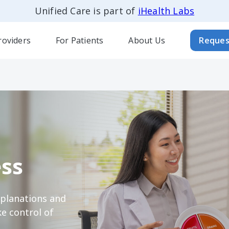
Unified Care is part of
iHealth Labs
roviders
For Patients
About Us
Reques
ss
xplanations and
e control of