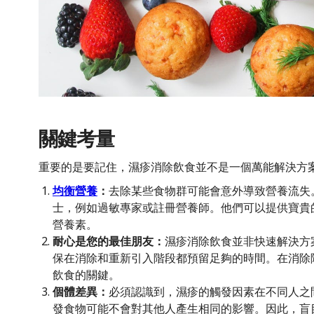
關鍵考量
重要的是要記住，濕疹消除飲食並不是一個萬能解決方
均衡營養
：
去除某些食物群可能會意外導致營養流失
士，例如過敏專家或註冊營養師。他們可以提供寶貴
營養素。
耐心是您的最佳朋友：
濕疹消除飲食並非快速解決方
保在消除和重新引入階段都預留足夠的時間。在消除
飲食的關鍵。
個體差異：
必須認識到，濕疹的觸發因素在不同人之
發食物可能不會對其他人產生相同的影響。因此，盲