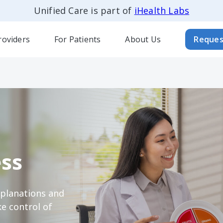
Unified Care is part of
iHealth Labs
roviders
For Patients
About Us
Reques
ss
xplanations and
e control of