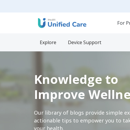
For P
Explore
Device Support
Knowledge to
Improve Wellne
Our library of blogs provide simple e
actionable tips to empower you to tak
your health.