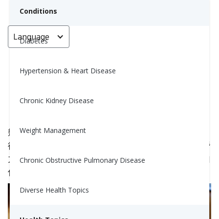
Conditions
Language
< Go back
Diabetes
Hypertension & Heart Disease
蘑菇的療癒力量
Chronic Kidney Disease
Nina Ghamrawi, MS, RD, CDE
January 21, 2025
Weight Management
幾個世紀以來，蘑菇一直被視為健康和活力的象徵。
從傳統療法到現代醫學，它們作為強大的治療劑的潛
力令人驚訝。讓我們探索這些令人難以置信的真菌如
Chronic Obstructive Pulmonary Disease
何提升身心健康——而且不是指幻覺那一類的蘑菇。
Diverse Health Topics