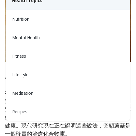
Health Topics
Nutrition
Mental Health
Fitness
Lifestyle
古老智慧與現代科學的結合
在傳統中國醫學（中醫）和阿育吠陀中，蘑菇如靈
Meditation
芝、香菇、舞茸、白樺茸和蟲草因其提升免疫力、促
進長壽和減少壓力的能力而受到珍視。這些古老的傳
Recipes
統將蘑菇視為“上等草藥”，因為它們能夠平衡和恢復
健康。現代研究現在正在證明這些說法，突顯蘑菇是
一個珍貴的治療化合物庫。