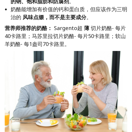
的钠、饱和脂肪和防腐剂
。
奶酪能增加有价值的钙和蛋白质，但应该作为三明
治的
风味点缀，而不是主要成分
。
营养师推荐的奶酪：
Sargento超
薄
切片奶酪- 每片
40卡路里；马苏里拉切片奶酪- 每片50卡路里；软山
羊奶酪- 每1盎司70卡路里。