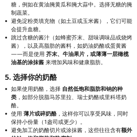
糖，例如在黄油腌黄瓜和腌大蒜中。选择无糖的腌
制蔬菜。
避免淀粉类填充物（如土豆或玉米酱），它们可能
会提升血糖。
跳过含糖的酱汁（如蜂蜜芥末、甜味调味品或烧烤
酱），以及高脂肪的酱料，如奶油奶酪或蛋黄酱
——而是使用
芥末、牛油果片，或薄薄一层橄榄
油基的涂抹酱
来增加风味和健康脂肪。
5. 选择你的奶酪
如果使用奶酪，选择
自然低饱和脂肪和钠的种
类
，如部分脱脂马苏里拉、瑞士奶酪或里科塔奶
酪。
使用
薄片或碎奶酪
，这样你可以享受风味，同时
保持小份量（1盎司或更少）。
避免加工的奶酪切片或涂抹酱，这些往往含有
额外