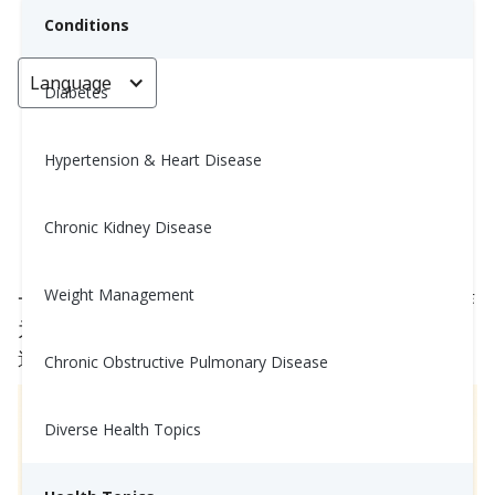
Conditions
Language
< Go back
Diabetes
Hypertension & Heart Disease
最健康的三明治
Chronic Kidney Disease
Nina Ghamrawi, MS, RD, CDE
September 26, 2025
Weight Management
一个精心制作的三明治可以成为营养的强大源泉。作
为营养师和糖尿病专家，这里有
五个核心原则
可以
遵循，让你的三明治既
均衡又有利于血糖
。
Chronic Obstructive Pulmonary Disease
Diverse Health Topics