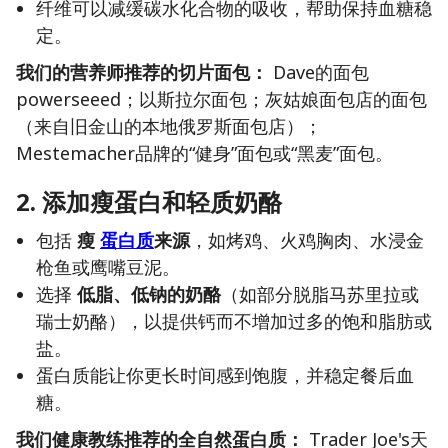
纤维可以减缓碳水化合物的吸收，帮助保持血糖稳
定。
我们的营养师推荐的切片面包：
Dave的面包
powerseeed；以斯拉尔面包；灰姑娘面包店的面包
（来自旧金山的本地俄罗斯面包店）；
Mestemacher品牌的“健身”面包或“黑麦”面包。
2. 添加瘦蛋白和轻质奶酪
包括
瘦
蛋白质
来源
，如烤鸡、火鸡胸肉、水浸金
枪鱼或鹰嘴豆泥。
选择
低脂、低钠的奶酪
（如部分脱脂马苏里拉或
瑞士奶酪），以提供钙而不增加过多的饱和脂肪或
盐。
蛋白质能让你更长时间感到饱腹，并稳定餐后血
糖。
我们健康教练推荐的全自然蛋白质：
Trader Joe's天