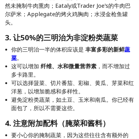
然未腌制牛肉熏肉；Eataly或Trader Joe's的牛肉巴
尔萨米；Applegate的烤火鸡胸肉；水浸金枪鱼罐
头。
3. 让50%的三明治为非淀粉类蔬菜
你的三明治一半的体积应该是
丰富多彩的新鲜
蔬
菜
。
这可以增加
纤维、水和微量营养素
，而不增加过
多卡路里。
可以选择菠菜、切片番茄、彩椒、黄瓜、芽菜和红
洋葱，以增加脆感和多样性。
避免淀粉类蔬菜，如土豆、玉米和南瓜。你已经有
面包了，所以不需要这些。
4. 注意附加配料（腌菜和酱料）
要小心你的腌制蔬菜，因为这些往往含有额外的