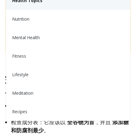
Health Topics
Nutrition
Mental Health
Fitness
如何制作健康三明治
Lifestyle
完美三明治的五大要素
1. 选择高纤维、天然面包
Meditation
选择
全谷物或发芽谷物面包
，每片含有
至少3-5克
Recipes
纤维
。
检查成分表：它应该以
全谷物为首
，并且
添加糖
和防腐剂最少
。