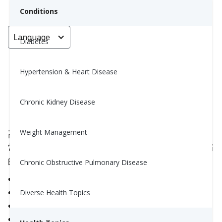
Conditions
Language
< Go back
Diabetes
Hypertension & Heart Disease
糖尿病與高血壓之間的聯繫
Chronic Kidney Disease
Nina Ghamrawi, MS, RD, CDE
October 24, 2023
3
Weight Management
高血壓，或稱高血壓症，是一種在2型糖尿病患者中
常見的情況。然而，以下因素也被認為是這兩種疾病
的促成因素：
Chronic Obstructive Pulmonary Disease
肥胖
高脂肪和鈉的飲食
Diverse Health Topics
慢性炎症
缺乏運動