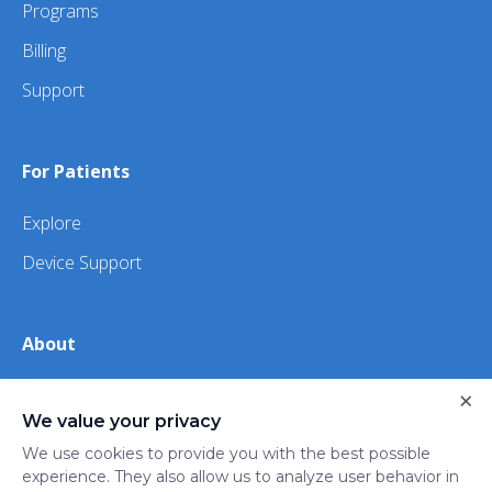
Programs
Billing
Support
For Patients
Explore
Device Support
About
About Us
×
We value your privacy
iHealth
We use cookies to provide you with the best possible
experience. They also allow us to analyze user behavior in