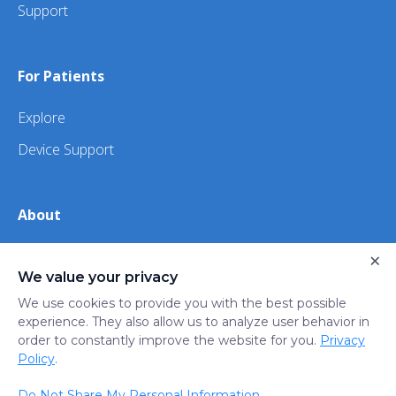
Support
For Patients
Explore
Device Support
About
×
About Us
We value your privacy
iHealth
We use cookies to provide you with the best possible
experience. They also allow us to analyze user behavior in
order to constantly improve the website for you.
Privacy
Privacy
Terms
Trust
Do not sell or share my
Policy
.
Policy
of Use
Center
personal information
Do Not Share My Personal Information