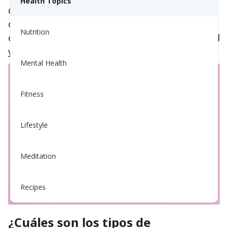
Health Topics
diferentes fármacos. En las tablas a
continuación, encontrarás un resumen de las
Nutrition
clases de medicamentos para la presión arterial
y lo que hacen.
Mental Health
Fitness
Lifestyle
Meditation
Recipes
¿Cuáles son los tipos de