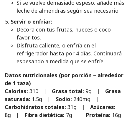
Si se vuelve demasiado espeso, añade más
leche de almendras según sea necesario.
Servir o enfriar:
Decora con tus frutas, nueces o coco
favoritos.
Disfruta caliente, o enfría en el
refrigerador hasta por 4 días. Continuará
espesando a medida que se enfríe.
Datos nutricionales (por porción – alrededor
de 1 taza)
Calorías:
310 |
Grasa total:
9g |
Grasa
saturada:
1.5g |
Sodio:
240mg |
Carbohidratos totales:
31g |
Azúcares:
8g |
Fibra dietética:
7g |
Proteína:
16g