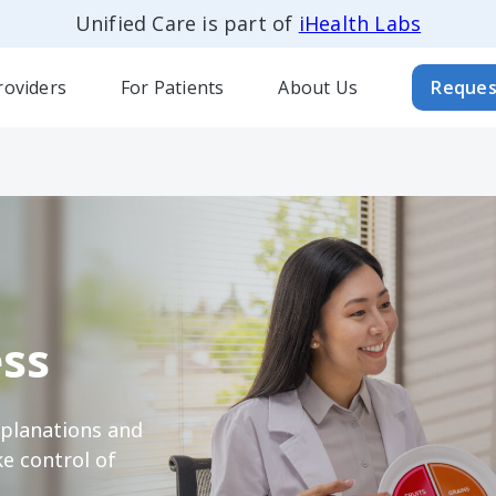
Unified Care is part of
iHealth Labs
roviders
For Patients
About Us
Reques
ss
xplanations and
e control of