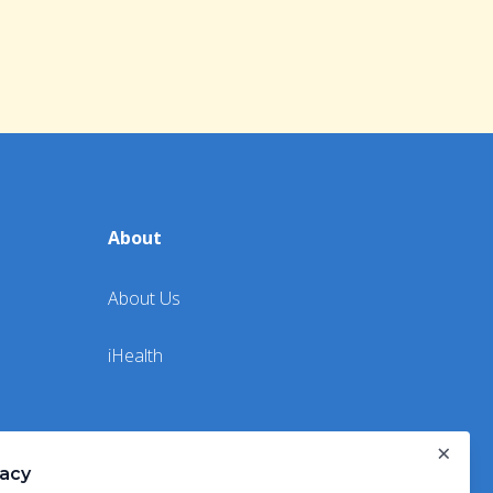
About
About Us
iHealth
×
vacy