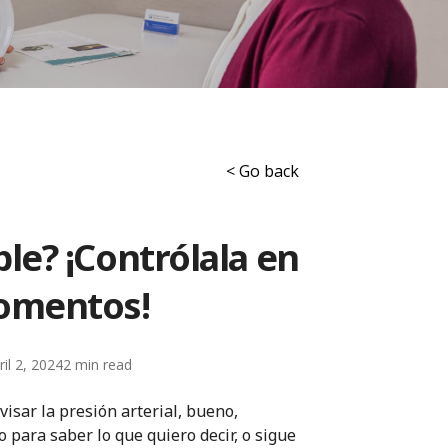
< Go back
ble? ¡Contrólala en
omentos!
ril 2, 2024
2
isar la presión arterial, bueno,
 para saber lo que quiero decir, o sigue