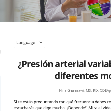
Language
¿Presión arterial varia
diferentes m
Nina Ghamrawi, MS, RD, CDE
Ap
Si te estás preguntando con qué frecuencia debes rev
escucharás que digo mucho: '¡Depende!' ¡Mira el video