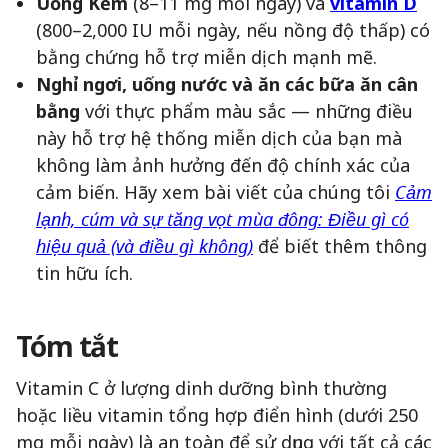
Uống Kẽm
(8–11 mg mỗi ngày) và
vitamin D
(800–2,000 IU mỗi ngày, nếu nồng độ thấp) có
bằng chứng hỗ trợ miễn dịch mạnh mẽ.
Nghỉ ngơi, uống nước và ăn các bữa ăn cân
bằng
với thực phẩm màu sắc — những điều
này hỗ trợ hệ thống miễn dịch của bạn mà
không làm ảnh hưởng đến độ chính xác của
cảm biến. Hãy xem bài viết của chúng tôi
Cảm
lạnh, cúm và sự tăng vọt mùa đông: Điều gì có
hiệu quả (và điều gì không)
để biết thêm thông
tin hữu ích.
Tóm tắt
Vitamin C ở lượng dinh dưỡng bình thường
hoặc liều vitamin tổng hợp điển hình (dưới 250
mg mỗi ngày) là an toàn để sử dụng với tất cả các