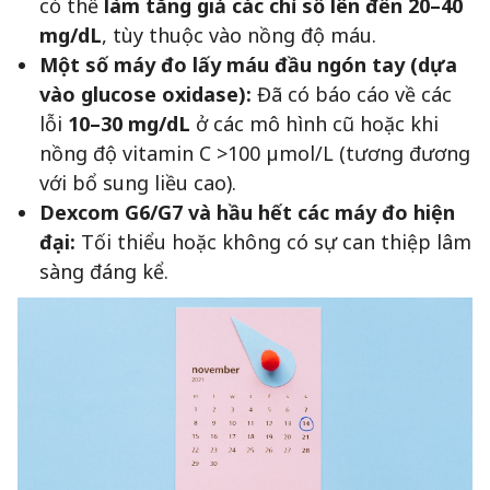
có thể
làm tăng giả các chỉ số lên đến 20–40
mg/dL
, tùy thuộc vào nồng độ máu.
Một số máy đo lấy máu đầu ngón tay (dựa
vào glucose oxidase):
Đã có báo cáo về các
lỗi
10–30 mg/dL
ở các mô hình cũ hoặc khi
nồng độ vitamin C >100 µmol/L (tương đương
với bổ sung liều cao).
Dexcom G6/G7 và hầu hết các máy đo hiện
đại:
Tối thiểu hoặc không có sự can thiệp lâm
sàng đáng kể.