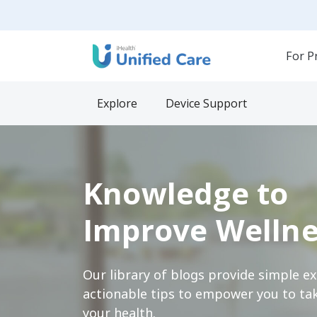
For P
Explore
Device Support
Knowledge to
Improve Wellne
Our library of blogs provide simple e
actionable tips to empower you to tak
your health.