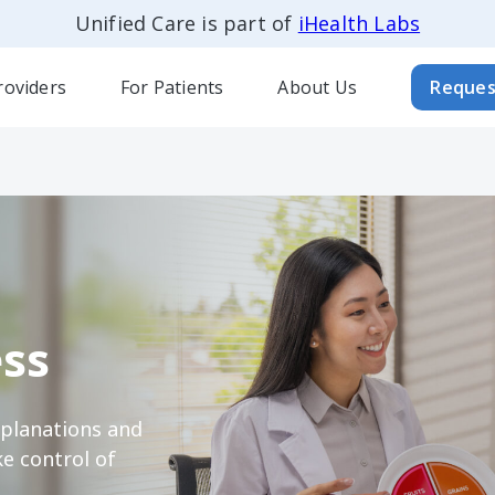
Unified Care is part of
iHealth Labs
roviders
For Patients
About Us
Reques
ss
xplanations and
e control of