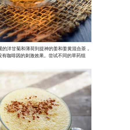
缓的洋甘菊和薄荷到提神的姜和姜黄混合茶，
没有咖啡因的刺激效果。尝试不同的草药组