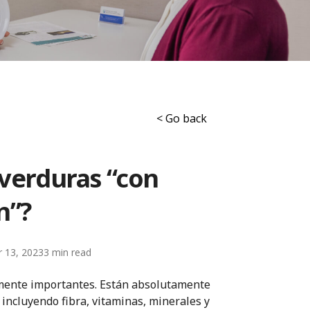
< Go back
 verduras “con
n”?
 13, 2023
3
damente importantes. Están absolutamente
ncluyendo fibra, vitaminas, minerales y