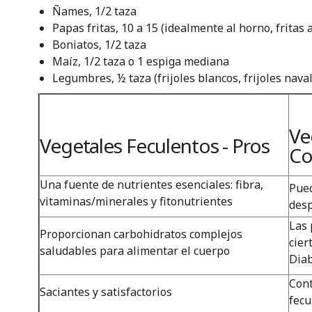
Ñames, 1/2 taza
Papas fritas, 10 a 15 (idealmente al horno, fritas 
Boniatos, 1/2 taza
Maíz, 1/2 taza o 1 espiga mediana
Legumbres, ½ taza (frijoles blancos, frijoles navale
Ve
Vegetales Feculentos - Pros
Co
Una fuente de nutrientes esenciales: fibra,
Pued
vitaminas/minerales y fitonutrientes
desp
Las 
Proporcionan carbohidratos complejos
cier
saludables para alimentar el cuerpo
Diab
Cont
Saciantes y satisfactorios
fecu