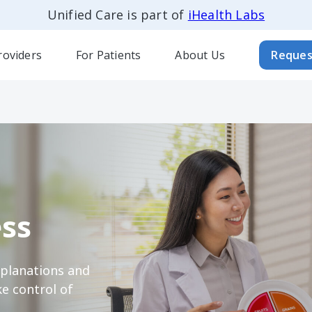
Unified Care is part of
iHealth Labs
roviders
For Patients
About Us
Reques
ss
xplanations and
e control of