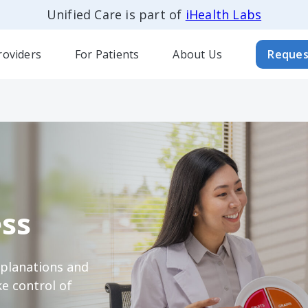
Unified Care is part of
iHealth Labs
roviders
For Patients
About Us
Reques
ss
xplanations and
e control of