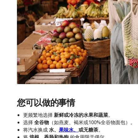
您可以做的事情
更频繁地选择
新鲜或冷冻的水果和蔬菜
。
选择
全谷物
（如燕麦、褐米或100%全谷物面包）。
将汽水换成
水、
果味水、
或无糖茶
。
将
培根、香肠和热狗
的食用限于偶尔。