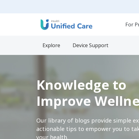
For P
Explore
Device Support
Knowledge to
Improve Wellne
Our library of blogs provide simple e
actionable tips to empower you to tak
your health.