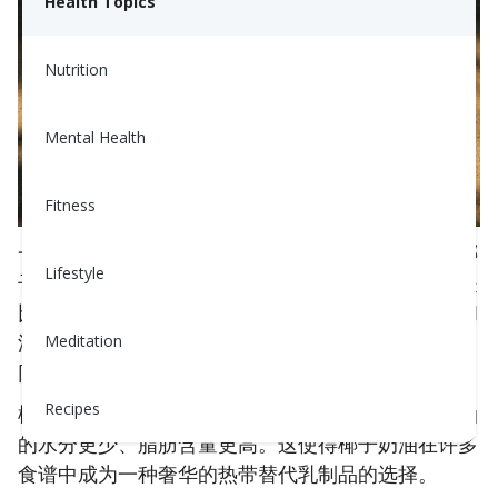
Health Topics
Nutrition
Mental Health
Fitness
一般来说，椰奶和椰子奶油是通过挤压成熟的棕色椰
Lifestyle
子的果肉来制成的，并保存出来的液体。椰子奶油是
比椰奶更浓稠的形式，但两者在泰国、印度、印尼和
波利尼西亚的料理中都有重要地位。这与椰子水不
Meditation
同，椰子水来自未成熟的绿椰子，不需要任何挤压。
Recipes
椰子奶油和椰奶之间的主要差异其实不大：椰子奶油
的水分更少、脂肪含量更高。这使得椰子奶油在许多
食谱中成为一种奢华的热带替代乳制品的选择。