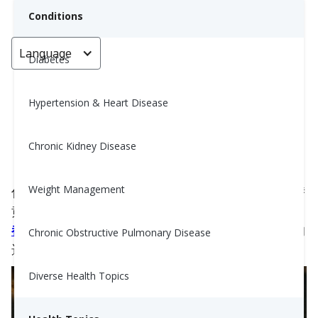
Conditions
Language
< Go back
Diabetes
Hypertension & Heart Disease
可以用什麼代替椰漿或椰奶？
Chronic Kidney Disease
Nina Ghamrawi, MS, RD, CDE
September 13, 2023
2
Weight Management
你在进行健康饮食吗？最近许多食谱用椰子产品代替
黄油或猪油。它们被宣传为有益的，但研究表明这
都是炒作
。所以如果你想要比椰奶或椰子奶油更好的
Chronic Obstructive Pulmonary Disease
选择，请继续阅读。
Diverse Health Topics