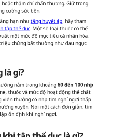
i hoặc thậm chí chấn thương. Giữ trong
ăng cường sức bền.
chẳng hạn như
tăng huyết áp
, hãy tham
h tập thể dục
. Một số loại thuốc có thể
 xuất một mức độ mục tiêu cá nhân hóa.
 triệu chứng bất thường như đau ngực
 là gì?
 thường nằm trong khoảng
60 đến 100 nhịp
one, thuốc và mức độ hoạt động thể chất
 viên thường có nhịp tim nghỉ ngơi thấp
thường xuyên. Nói một cách đơn giản, tim
đập ổn định khi nghỉ ngơi.
 khi tập thể dục là gì?