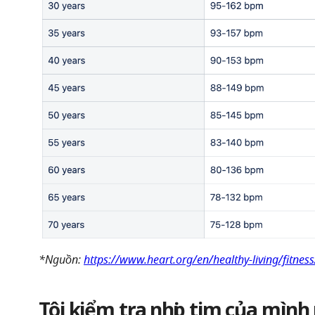
*Nguồn:
https://www.heart.org/en/healthy-living/fitness
Tôi kiểm tra nhịp tim của mình