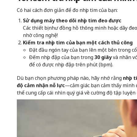
Có hai cách đơn giản để đo nhịp tim của bạn:
Sử dụng máy theo dõi nhịp tim đeo được
Các thiết bị như đồng hồ thông minh hoặc dây đeo
nhờ công nghệ!
Kiểm tra nhịp tim của bạn một cách thủ công
Đặt đầu ngón tay của bạn lên một bên trong cổ 
Đếm nhịp đập của bạn trong
30 giây
và nhân v
để có được nhịp đập trên phút (bpm).
Dù bạn chọn phương pháp nào, hãy nhớ rằng
nhịp 
độ cảm nhận nỗ lực
—cảm giác bạn cảm thấy mình 
thể cung cấp cái nhìn quý giá về cường độ tập luyện