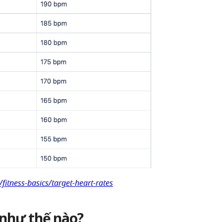
/fitness-basics/target-heart-rates
 như thế nào?