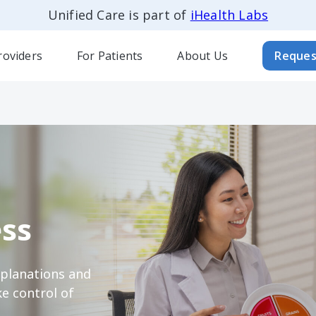
Unified Care is part of
iHealth Labs
roviders
For Patients
About Us
Reques
ss
xplanations and
e control of