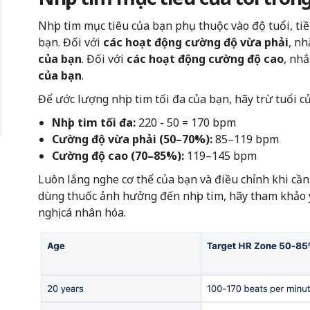
Nhịp tim mục tiêu của bạn phụ thuộc vào độ tuổi, ti
bạn. Đối với
các hoạt động cường độ vừa phải
, n
của bạn
. Đối với
các hoạt động cường độ cao
, nh
của bạn
.
Để ước lượng nhịp tim tối đa của bạn, hãy trừ tuổi củ
Nhịp tim tối đa:
220 - 50 =
170 bpm
Cường độ vừa phải (50–70%):
85–119 bpm
Cường độ cao (70–85%):
119–145 bpm
Luôn lắng nghe cơ thể của bạn và điều chỉnh khi cần
dùng thuốc ảnh hưởng đến nhịp tim, hãy tham khảo 
nghị cá nhân hóa.