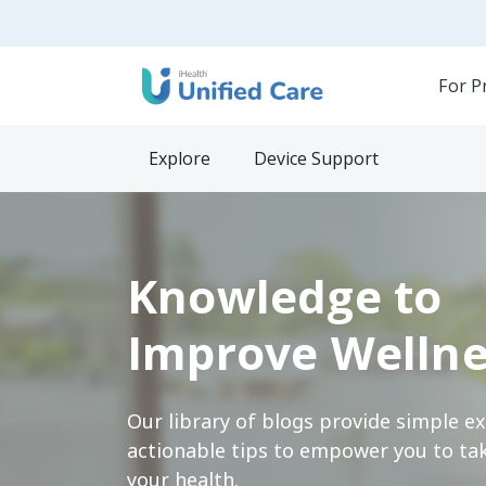
For P
Explore
Device Support
Knowledge to
Improve Wellne
Our library of blogs provide simple e
actionable tips to empower you to tak
your health.