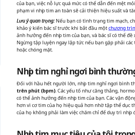
của bạn, việc nỗ lực quá mức có thể dẫn đến mệt mỏ
phạm vi nhịp tim an toàn sẽ cải thiện hiệu suất và t
Lưu ý quan trọng:
Nếu bạn có tình trạng tim mạch, 
khảo ý kiến bác sĩ trước khi bắt đầu một
chương trìn
ảnh hưởng đến nhịp tim của bạn, và bác sĩ có thể đề
Ngừng tập luyện ngay lập tức nếu bạn gặp phải các
hoặc chóng mặt.
Nhịp tim nghỉ ngơi bình thường
Đối với hầu hết người lớn, nhịp tim nghỉ ngơi bình
trên phút (bpm)
. Các yếu tố như căng thẳng, horm
có thể ảnh hưởng đến nhịp tim của bạn. Các vận động
hơn vì cơ tim của họ hiệu quả hơn nhờ tập thể dục 
của họ không phải làm việc chăm chỉ để duy trì nhịp 
Nhịp tim mục tiêu của tôi trong