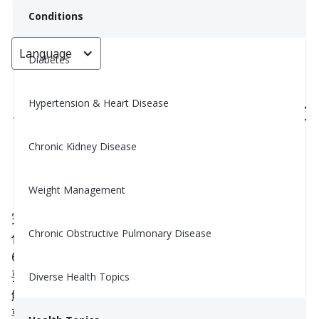
Conditions
Language
< Go back
Diabetes
Hypertension & Heart Disease
糖化血红蛋白A1C值6.5可能并不适
合你
Chronic Kidney Disease
Nina Ghamrawi, MS, RD, CDE
Weight Management
January 11, 2022
2
完美的葡萄糖范围意味着什么？完美的
A1C
意味着
Chronic Obstructive Pulmonary Disease
什么？您可能听说过，糖尿病患者的目标 A1C 是
6.5-7%。但 A1C 为 6.5 并不是每个人的正确目标。
要知道什么对您最好并降低糖尿病并发症的风险，了
Diverse Health Topics
解哪些目标葡萄糖和 A1C 适合您自己的情况非常重
要。