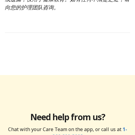
向您的护理团队咨询。
Need help from us?
Chat with your Care Team on the app, or call us at
1-